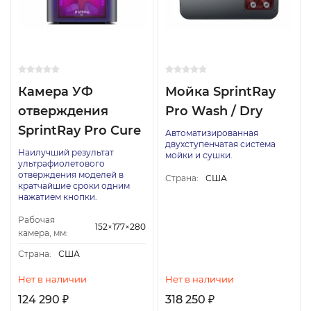
Камера УФ
Мойка SprintRay
отверждения
Pro Wash / Dry
SprintRay Pro Cure
Автоматизированная
двухступенчатая система
Наилучший результат
мойки и сушки.
ультрафиолетового
отверждения моделей в
Страна:
США
кратчайшие сроки одним
нажатием кнопки.
Рабочая
152×177×280
камера, мм:
Страна:
США
Нет в наличии
Нет в наличии
124 290
318 250
₽
₽