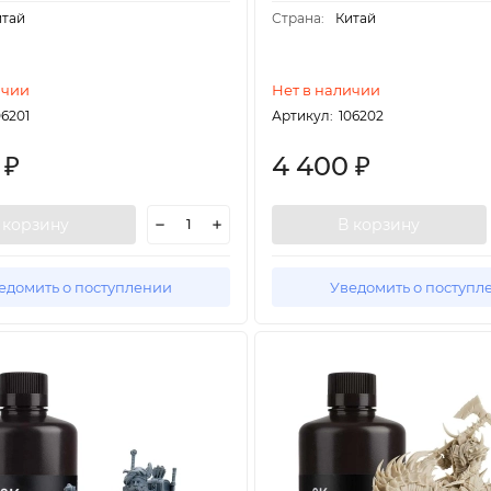
итай
Страна:
Китай
ичии
Нет в наличии
06201
Артикул:
106202
0
4 400
₽
₽
 корзину
В корзину
едомить о поступлении
Уведомить о поступл