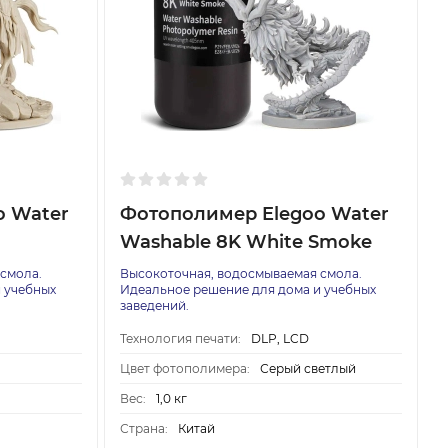
o Water
Фотополимер Elegoo Water
Washable 8K White Smoke
смола.
Высокоточная, водосмываемая смола.
 учебных
Идеальное решение для дома и учебных
заведений.
Технология печати:
DLP, LCD
Цвет фотополимера:
Серый светлый
Вес:
1,0 кг
Страна:
Китай