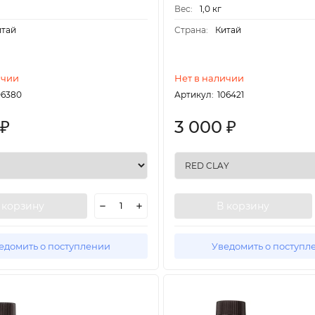
Вес:
1,0 кг
итай
Страна:
Китай
ичии
Нет в наличии
06380
Артикул:
106421
3 000
₽
₽
 корзину
В корзину
едомить о поступлении
Уведомить о поступл