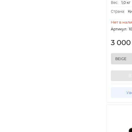
Вес:
1,0 кг
Страна:
К
Нет в нал
Артикул:
1
3 00
В
Ув