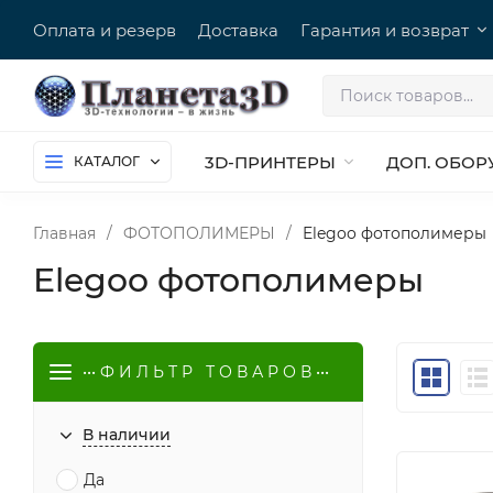
Оплата и резерв
Доставка
Гарантия и возврат
3D-ПРИНТЕРЫ
ДОП. ОБОР
КАТАЛОГ
Главная
/
ФОТОПОЛИМЕРЫ
/
Elegoo фотополимеры
Elegoo фотополимеры
••• Ф И Л Ь Т Р Т О В А Р О В •••
В наличии
Да