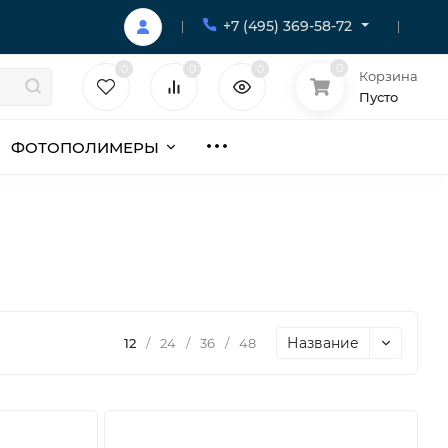
+7 (495) 369-58-72
0
0
0
0
Корзина
Пусто
ФОТОПОЛИМЕРЫ
Название
12
/
24
/
36
/
48