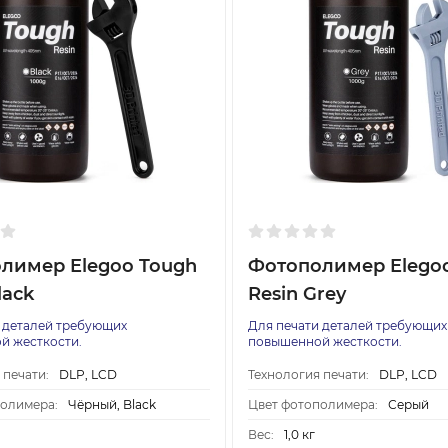
лимер Elegoo Tough
Фотополимер Elego
lack
Resin Grey
 деталей требующих
Для печати деталей требующих
й жесткости.
повышенной жесткости.
 печати:
DLP, LCD
Технология печати:
DLP, LCD
полимера:
Чёрный, Black
Цвет фотополимера:
Серый
Вес:
1,0 кг