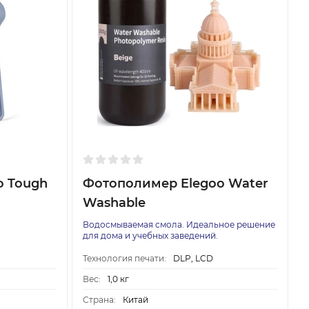
o Tough
Фотополимер Elegoo Water
Washable
Водосмываемая смола. Идеальное решение
для дома и учебных заведений.
Технология печати:
DLP, LCD
Вес:
1,0 кг
Страна:
Китай