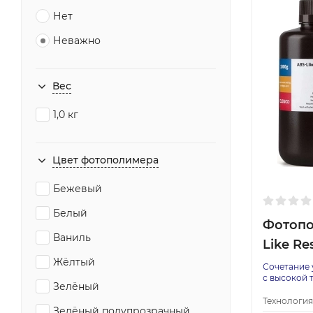
Нет
Неважно
Вес
1,0 кг
Цвет фотополимера
Бежевый
Белый
Фотопо
Ваниль
Like Res
Жёлтый
Сочетание 
с высокой 
Зелёный
Технология
Зелёный полупрозрачный