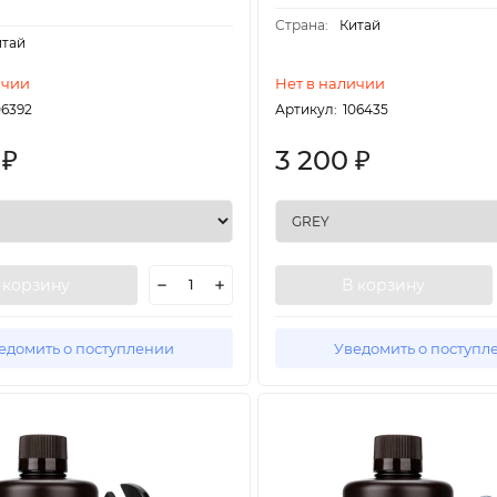
Страна:
Китай
итай
ичии
Нет в наличии
06392
Артикул:
106435
0
3 200
₽
₽
 корзину
В корзину
едомить о поступлении
Уведомить о поступл