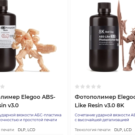
лимер Elegoo ABS-
Фотополимер Elego
in v3.0
Like Resin v3.0 8K
ударной вязкости АБС-пластика
Сочетание ударной вязкости А
точностью и простотой печати
с высочайшей детализацией
 печати:
DLP, LCD
Технология печати:
DLP, LCD