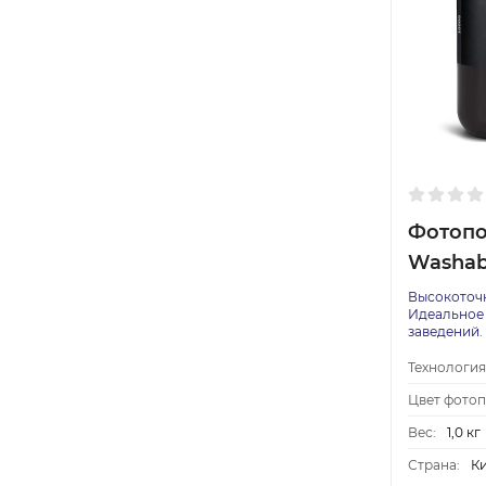
Фотопо
Washab
Высокоточн
Идеальное 
заведений.
Технология
Цвет фото
Вес:
1,0 кг
Страна:
К