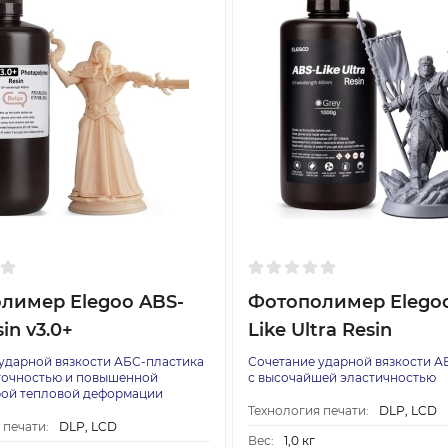
лимер Elegoo ABS-
Фотополимер Elego
sin v3.0+
Like Ultra Resin
ударной вязкости АБС-пластика
Сочетание ударной вязкости А
точностью и повышенной
с высочайшей эластичностью
рой тепловой деформации
Технология печати:
DLP, LCD
 печати:
DLP, LCD
Вес:
1,0 кг