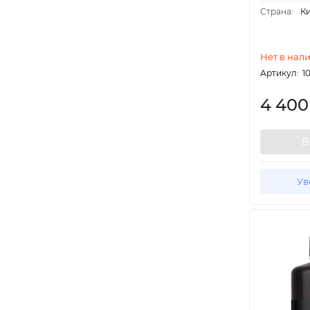
Страна:
К
Нет в нал
Артикул:
1
4 40
В
Ув