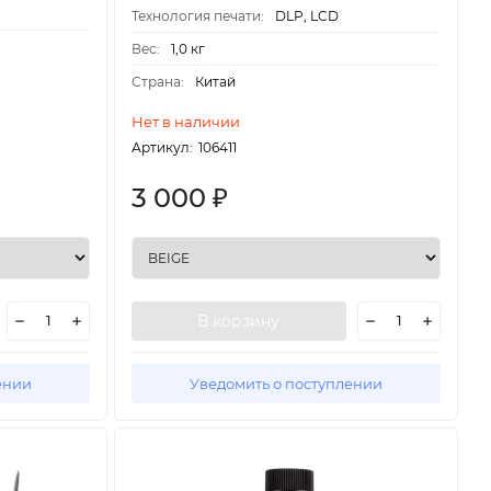
Технология печати:
DLP, LCD
Вес:
1,0 кг
Страна:
Китай
Нет в наличии
Артикул:
106411
3 000
₽
В корзину
ении
Уведомить о поступлении