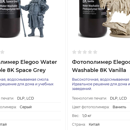
лимер Elegoo Water
Фотополимер Elego
le 8K Space Grey
Washable 8K Vanilla
ая, водосмываемая смола.
Высокоточная, водосмываемая 
решение для дома и учебных
Идеальное решение для дома и
заведений.
 печати:
DLP, LCD
Технология печати:
DLP, LCD
полимера:
Серый
Цвет фотополимера:
Ваниль
Вес:
1,0 кг
итай
Страна:
Китай