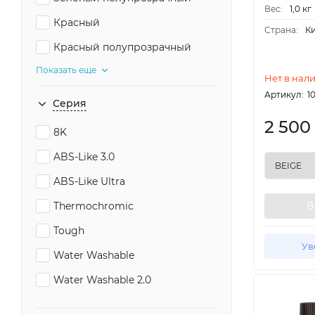
Вес:
1,0 кг
Красный
Страна:
К
Красный полупрозрачный
Показать еще
Нет в нал
Артикул:
1
Серия
2 500
8K
ABS-Like 3.0
ABS-Like Ultra
В
Thermochromic
Tough
Ув
Water Washable
Water Washable 2.0