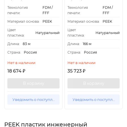
Технология
FDM /
Технология
FDM /
печати:
FFF
печати:
FFF
Материал основа:
PEEK
Материал основа:
PEEK
Цвет
Цвет
Натуральный
Натуральный
пластика:
пластика:
Длина:
83 м
Длина:
166 м
Страна:
Россия
Страна:
Россия
Нет в наличии
Нет в наличии
18 674
35 723
₽
₽
В корзину
В корзину
Уведомить о поступлении
Уведомить о поступлении
PEEK пластик инженерный