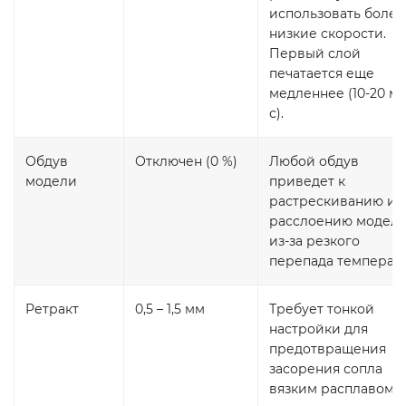
использовать более
низкие скорости.
Первый слой
печатается еще
медленнее (10-20 м
с).
Обдув
Отключен (0 %)
Любой обдув
модели
приведет к
растрескиванию и
расслоению модел
из-за резкого
перепада температу
Ретракт
0,5 – 1,5 мм
Требует тонкой
настройки для
предотвращения
засорения сопла
вязким расплавом.