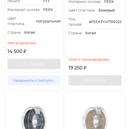
печати:
FFF
Материал основа:
PEEK
Материал основа:
PEEK
Цвет пластика:
Бежевый
Цвет
Код
Натуральный
ePEEKPro175N025
пластика:
произв:
Страна:
Китай
Страна:
Китай
Нет в наличии
14 500
₽
Снят с производства
В корзину
19 250
₽
В корзину
Уведомить о поступлении