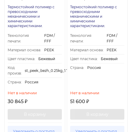
Термостойкий полимер с
Термостойкий полимер с
превосходными
превосходными
механическими и
механическими и
химическими
химическими
характеристиками.
характеристиками.
Технология
FDM /
Технология
FDM /
печати:
FFF
печати:
FFF
Материал основа:
PEEK
Материал основа:
PEEK
Цвет пластика:
Бежевый
Цвет пластика:
Бежевый
Код
Страна:
Россия
st_peek_bezh_0.25kg_1.75
произв:
Страна:
Россия
Нет в наличии
Нет в наличии
30 845
51 600
₽
₽
В корзину
В корзину
Уведомить о поступлении
Уведомить о поступлении