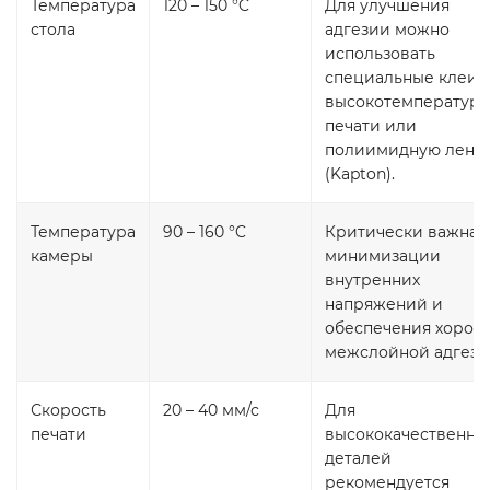
Температура
120 – 150 °C
Для улучшения
стола
адгезии можно
использовать
специальные клеи 
высокотемператур
печати или
полиимидную лент
(Kapton).
Температура
90 – 160 °C
Критически важна 
камеры
минимизации
внутренних
напряжений и
обеспечения хорош
межслойной адгези
Скорость
20 – 40 мм/с
Для
печати
высококачественны
деталей
рекомендуется