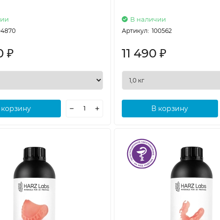
чии
В наличии
04870
Артикул:
100562
0
11 490
₽
₽
 корзину
В корзину