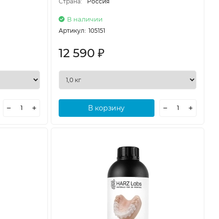
Страна:
Россия
В наличии
Артикул:
105151
12 590
₽
В корзину