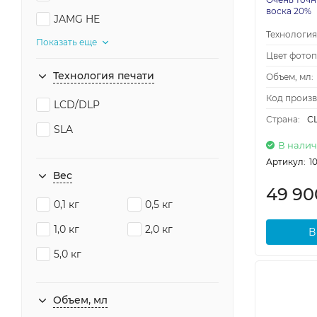
воска 20%
JAMG HE
Технология
Показать еще
Цвет фото
Технология печати
Объем, мл:
Код произв
LCD/DLP
Страна:
С
SLA
В нали
Артикул:
1
Вес
49 9
0,1 кг
0,5 кг
1,0 кг
2,0 кг
В
5,0 кг
Объем, мл