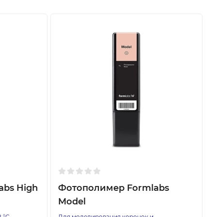
abs High
Фотополимер Formlabs
Model
 °C
Для моделирования коронок и