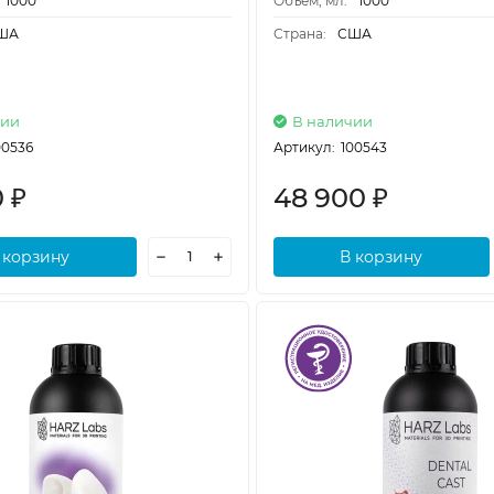
1000
Объем, мл:
1000
ША
Страна:
США
чии
В наличии
00536
Артикул:
100543
0
48 900
₽
₽
 корзину
В корзину