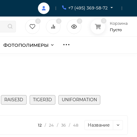
+7 (495) 369-58-72
0
0
0
0
Корзина
Пусто
ФОТОПОЛИМЕРЫ
RAISE3D
TIGER3D
UNIFORMATION
Название
12
/
24
/
36
/
48