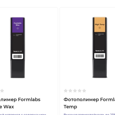
лимер Formlabs
Фотополимер Forml
le Wax
Temp
ый материал с содержанием
Высокая термостойкость до 238