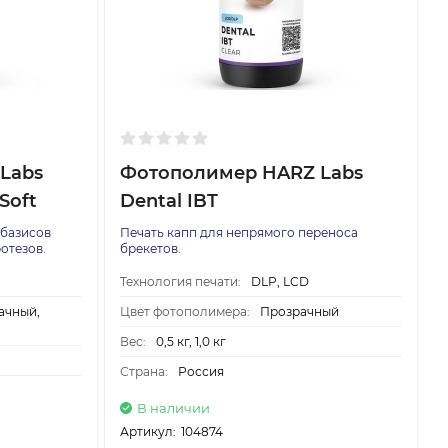
Labs
Фотополимер HARZ Labs
Soft
Dental IBT
 базисов
Печать капп для непрямого переноса
отезов.
брекетов.
Технология печати:
DLP, LCD
ачный,
Цвет фотополимера:
Прозрачный
Вес:
0,5 кг, 1,0 кг
Страна:
Россия
В наличии
Артикул:
104874