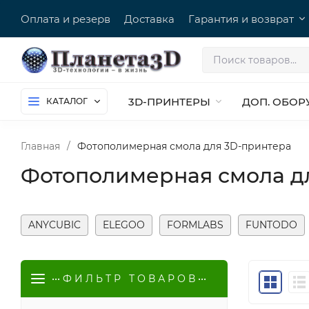
Оплата и резерв
Доставка
Гарантия и возврат
3D-ПРИНТЕРЫ
ДОП. ОБОР
КАТАЛОГ
Главная
/
Фотополимерная смола для 3D-принтера
Фотополимерная смола д
ANYCUBIC
ELEGOO
FORMLABS
FUNTODO
••• Ф И Л Ь Т Р Т О В А Р О В •••