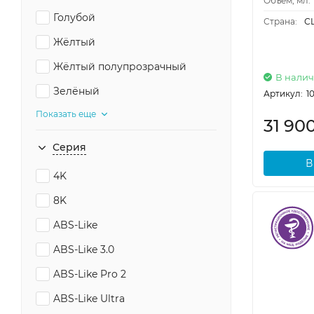
Объем, мл:
Голубой
Страна:
С
Жёлтый
Жёлтый полупрозрачный
В нали
Зелёный
Артикул:
1
Показать еще
31 90
Серия
В
4K
8K
ABS-Like
ABS-Like 3.0
ABS-Like Pro 2
ABS-Like Ultra