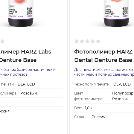
лимер HARZ Labs
Фотополимер HARZ 
Denture Base
Dental Denture Base 
 жёстких базисов частичных и
Для печати жёстко-эластичных
мных протезов.
частичных и полных съемных пр
 печати:
DLP, LCD
Технология печати:
DLP, LCD
полимера:
Розовый
Цвет
Полупрозр
фотополимера:
Розовый
Вес:
1,0 кг
оссия
Страна:
Россия