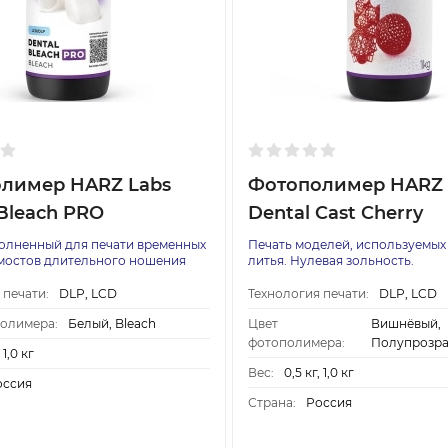
лимер HARZ Labs
Фотополимер HARZ 
 Bleach PRO
Dental Cast Cherry
олненный для печати временных
Печать моделей, используемых
мостов длительного ношения
литья. Нулевая зольность.
 печати:
DLP, LCD
Технология печати:
DLP, LCD
полимера:
Белый, Bleach
Цвет
Вишнёвый,
фотополимера:
Полупрозр
 1,0 кг
Вес:
0,5 кг, 1,0 кг
оссия
Страна:
Россия