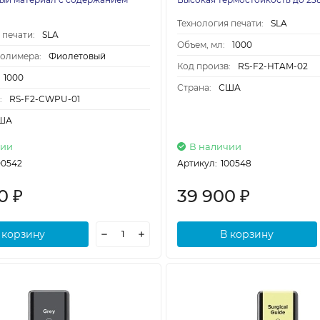
Технология печати:
SLA
 печати:
SLA
Объем, мл:
1000
полимера:
Фиолетовый
Код произв:
RS-F2-HTAM-02
1000
Страна:
США
:
RS-F2-CWPU-01
ША
чии
В наличии
00542
Артикул:
100548
00
39 900
₽
₽
 корзину
В корзину