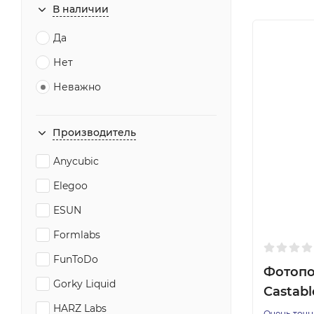
В наличии
Да
Нет
Неважно
Производитель
Anycubic
Elegoo
ESUN
Formlabs
FunToDo
Фотопо
Gorky Liquid
Castab
HARZ Labs
Очень точн