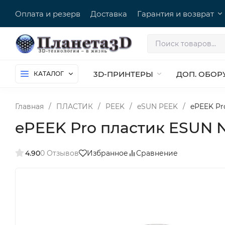
Оплата и резерв
Доставка
Гарантия и возврат
3D-ПРИНТЕРЫ
ДОП. ОБОР
КАТАЛОГ
Главная
/
ПЛАСТИК
/
PEEK
/
eSUN PEEK
/
ePEEK Pro
ePEEK Pro пластик ESUN Nat
4.90
0 Отзывов
Избранное
Сравнение