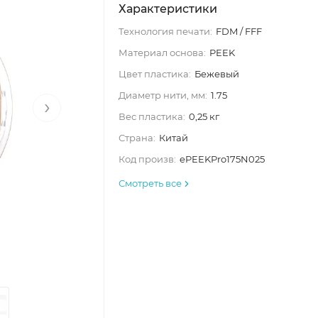
Характеристики
Технология печати:
FDM / FFF
Материал основа:
PEEK
Цвет пластика:
Бежевый
Диаметр нити, мм:
1.75
›
Вес пластика:
0,25 кг
Страна:
Китай
Код произв:
ePEEKPro175N025
Смотреть все