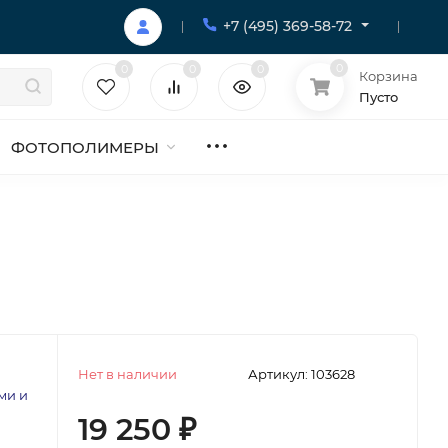
+7 (495) 369-58-72
0
0
0
0
Корзина
Пусто
ФОТОПОЛИМЕРЫ
Нет в наличии
Артикул:
103628
ми и
19 250
₽