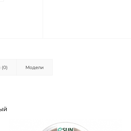
 (0)
Модели
вый