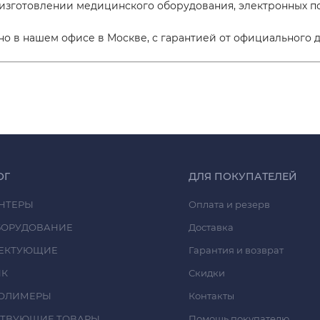
 изготовлении медицинского оборудования, электронных п
о в нашем офисе в Москве, с гарантией от официального д
ОГ
ДЛЯ ПОКУПАТЕЛЕЙ
НТЕРЫ
Оплата и резерв
БОРУДОВАНИЕ
Доставка
ЕКТУЮЩИЕ
Гарантия и возврат
ИК
Скидки
ОЛИМЕРЫ
Контакты
СТВУЮЩИЕ ТОВАРЫ
Помощь покупателю