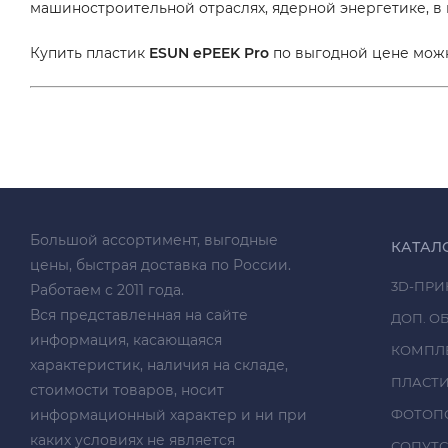
машиностроительной отраслях, ядерной энергетике, в
Купить пластик
ESUN ePEEK Pro
по выгодной цене можн
Большой ассортимент, выгодные
КАТАЛ
цены, быстрая доставка по России.
3D-ПРИ
Работаем с 2011 года.
Вся представленная на сайте
ДОП. О
информация, касающаяся
КОМПЛ
характеристик, наличия на складе,
ПЛАСТ
стоимости товаров, носит
информационный характер и ни при
ФОТОП
каких условиях не является
СОПУТ