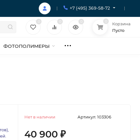
+7 (495) 369-58-72
0
0
0
0
Корзина
Пусто
ФОТОПОЛИМЕРЫ
Нет в наличии
Артикул:
103306
ов),
40 900
₽
ей.