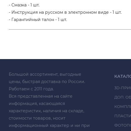
- Смазка - 1 шт.
- Инструкция на русском в электронном виде - 1 шт.
- Гарантийный талон - 1 шт.
Большой ассортимент, выгодные
КАТАЛ
цены, быстрая доставка по России.
3D-ПРИ
Работаем с 2011 года.
Вся представленная на сайте
ДОП. О
информация, касающаяся
КОМПЛ
характеристик, наличия на складе,
ПЛАСТ
стоимости товаров, носит
информационный характер и ни при
ФОТОП