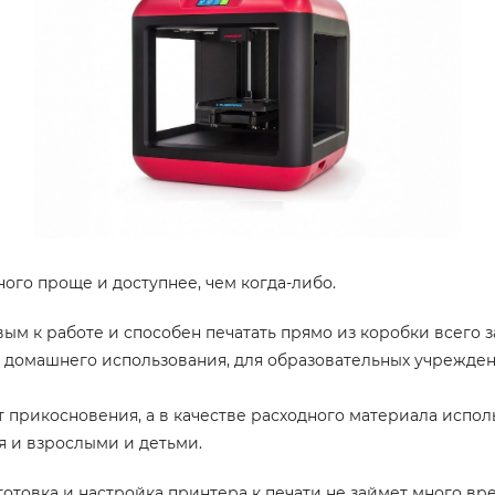
ного проще и доступнее, чем когда-либо.
ым к работе и способен печатать прямо из коробки всего 
 домашнего использования, для образовательных учреждени
рикосновения, а в качестве расходного материала исполь
я и взрослыми и детьми.
отовка и настройка принтера к печати не займет много вр