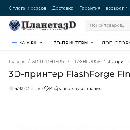
Оплата и резерв
Доставка
Гарантия и возврат
3D-ПРИНТЕРЫ
ДОП. ОБОР
КАТАЛОГ
Главная
/
3D-ПРИНТЕРЫ
/
FLASHFORGE
/
3D-принте
3D-принтер FlashForge Fi
4.16
0 Отзывов
Избранное
Сравнение