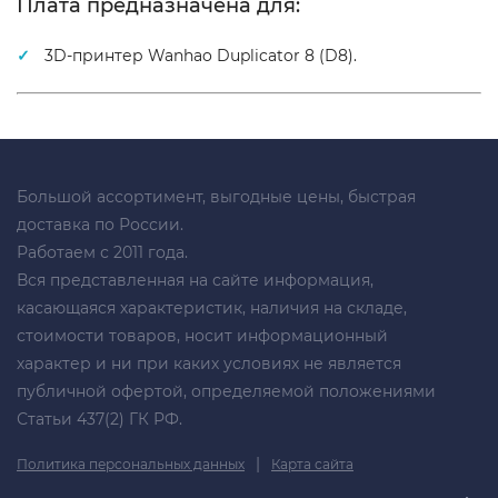
Плата предназначена для:
3D-принтер Wanhao Duplicator 8 (D8).
Большой ассортимент, выгодные цены, быстрая
доставка по России.
Работаем с 2011 года.
Вся представленная на сайте информация,
касающаяся характеристик, наличия на складе,
стоимости товаров, носит информационный
характер и ни при каких условиях не является
публичной офертой, определяемой положениями
Статьи 437(2) ГК РФ.
|
Политика персональных данных
Карта сайта