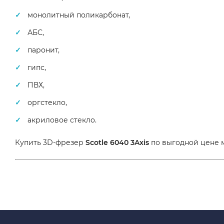
монолитный поликарбонат,
АБС,
паронит,
гипс,
ПВХ,
оргстекло,
акриловое стекло.
Купить 3D-фрезер
Scotle 6040 3Axis
по выгодной цене м