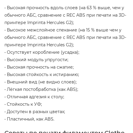
• Высокая прочность вдоль слоев (на 63 % выше, чем у
обычного АБС, сравнение с REC ABS при печати на 3D-
принтере Imprinta Hercules G2);
• Высокое межслойное спекание (на 15 % выше чем у
обычного АБС, сравнение с REC ABS при печати на 3D-
принтере Imprinta Hercules G2);
• Осутствует коробление (усадка);
• Высокий модуль упругости;
• Высокая прочность на сжатие;
• Высокая стойкость к истиранию;
• Внешний вид (не видно слоев);
• Лёгкая постобработка (как ABS);
• Отличная адгезия к столу;
• Стойкость к УФ;
• Доступен в разных цветах;
• Пластичный, как ABS.
Советы по печати филаментом Clotho