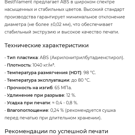
Bestfilament предлагает ABS в широком спектре
насыщенных и стабильных цветов. Высокий стандарт
производства гарантирует минимальное отклонение
диаметра (не более ±0,02 мм), что обеспечивает
стабильный экструзию и высокое качество печати.
Технические характеристики
•
Тип пластика
: ABS (Акрилонитрилбутадиенстирол).
•
Плотность
: 1040 кг/м³.
•
Температура размягчения (HDT)
: 98 °C.
•
Температура эксплуатации
: до 80 °C.
•
Прочность на изгиб
: 65 МПа.
•
Удлинение при разрыве
: 12 %.
•
Усадка при печати
: ≈ 0,4 - 0,8 %.
•
Влагопоглощение
: 0,24 % (рекомендуется сушка
перед печатью при длительном хранении).
Рекомендации по успешной печати