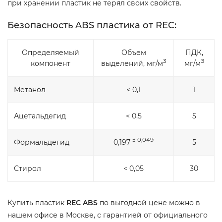
при хранении пластик не терял своих свойств.
Безопасность ABS пластика от REC:
Определяемый
Объем
ПДК,
3
З
компонент
выделений, мг/м
мг/м
Метанол
< 0,1
1
Ацетальдегид
< 0,5
5
± 0,049
Формальдегид
0,197
5
Стирол
< 0,05
30
Купить пластик
REC ABS
по выгодной цене можно в
нашем офисе в Москве, с гарантией от официального