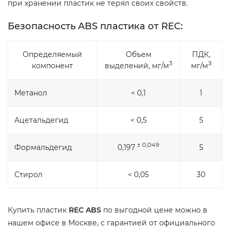
при хранении пластик не терял своих свойств.
Безопасность ABS пластика от REC:
Определяемый
Объем
ПДК,
3
З
компонент
выделений, мг/м
мг/м
Метанол
< 0,1
1
Ацетальдегид
< 0,5
5
± 0,049
Формальдегид
0,197
5
Стирол
< 0,05
30
Купить пластик
REC ABS
по выгодной цене можно в
нашем офисе в Москве, с гарантией от официального