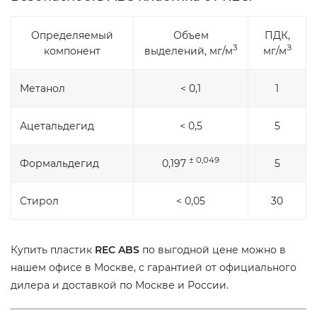
Определяемый
Объем
ПДК,
3
З
компонент
выделений, мг/м
мг/м
Метанол
< 0,1
1
Ацетальдегид
< 0,5
5
± 0,049
Формальдегид
0,197
5
Стирол
< 0,05
30
Купить пластик
REC ABS
по выгодной цене можно в
нашем офисе в Москве, с гарантией от официального
дилера и доставкой по Москве и России.