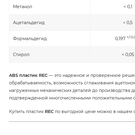
Метанол
< 0,1
Ацетальдегид
< 0,5
+/-0
Формальдегид
0,197
Стирол
< 0,05
ABS пластик REC
— это надежное и проверенное решени
обрабатываемость, возможность сглаживания ацетоном
нагруженных механических деталей до производства де
подтвержденной многочисленными положительными о
Купить пластик
REC
по выгодной цене можно в нашем о