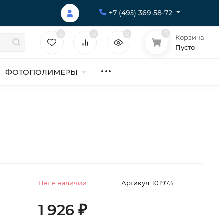
+7 (495) 369-58-72
0
0
0
0
Корзина
Пусто
ФОТОПОЛИМЕРЫ
Нет в наличии
Артикул:
101973
1 926
₽