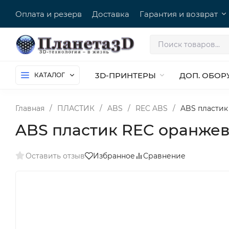
Оплата и резерв
Доставка
Гарантия и возврат
3D-ПРИНТЕРЫ
ДОП. ОБОР
КАТАЛОГ
Главная
/
ПЛАСТИК
/
ABS
/
REC ABS
/
ABS пластик 
ABS пластик REC оранжевы
Оставить отзыв
Избранное
Сравнение