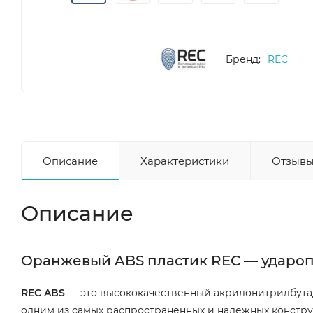
Бренд:
REC
Описание
Характеристики
Отзывы
Описание
Оранжевый ABS пластик REC — ударо
REC ABS
— это высококачественный акрилонитрилбутад
одним из самых распространенных и надежных констру