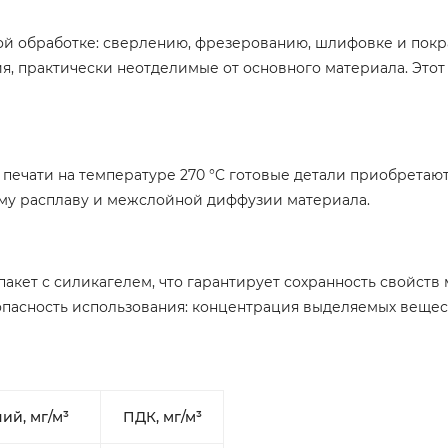
й обработке: сверлению, фрезерованию, шлифовке и покра
я, практически неотделимые от основного материала. Этот
печати на температуре 270 °C готовые детали приобретают
ому расплаву и межслойной диффузии материала.
акет с силикагелем, что гарантирует сохранность свойст
пасность использования: концентрация выделяемых вещес
ий, мг/м³
ПДК, мг/м³