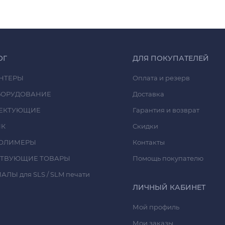
ОГ
ДЛЯ ПОКУПАТЕЛЕЙ
НТЕРЫ
Оплата и резерв
БОРУДОВАНИЕ
Доставка
ЕКТУЮЩИЕ
Гарантия и возврат
ИК
Скидки
ОЛИМЕРЫ
Контакты
СТВУЮЩИЕ ТОВАРЫ
Помощь покупателю
ЛЫ для SLS / SLM печати
ЛИЧНЫЙ КАБИНЕТ
Мой профиль
Мои заказы