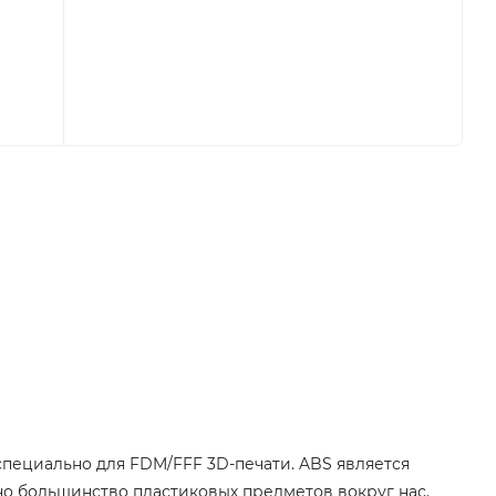
ециально для FDM/FFF 3D-печати. ABS является
о большинство пластиковых предметов вокруг нас.