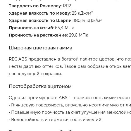
Твердость по Роквеллу
: R112
Ударная вязкость по Изоду
: 25 кДж/м²
Ударная вязкость по Шарпи
: 180,14 кДж/м²
Прочность на изгиб
: 65,4 МПа
Прочность на растяжение
: 29,6 МПа
Широкая цветовая гамма
REC ABS представлен в богатой палитре цветов, что по
нестандартных оттенков. Такое разнообразие открыва
последующей покраски.
Постобработка ацетоном
Одно из преимуществ ABS — возможность химического 
• Глянцевую поверхность, визуально неотличимую от л
• Повышенную прочность за счет улучшения межслойн
• Водостойкость и герметичность изделий