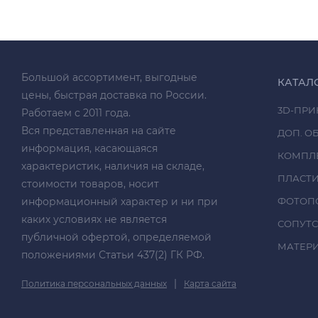
Большой ассортимент, выгодные
КАТАЛ
цены, быстрая доставка по России.
3D-ПРИ
Работаем с 2011 года.
Вся представленная на сайте
ДОП. О
информация, касающаяся
КОМПЛ
характеристик, наличия на складе,
ПЛАСТ
стоимости товаров, носит
информационный характер и ни при
ФОТОП
каких условиях не является
СОПУТ
публичной офертой, определяемой
МАТЕРИА
положениями Статьи 437(2) ГК РФ.
|
Политика персональных данных
Карта сайта