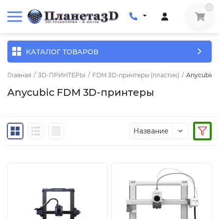
0
КАТАЛОГ ТОВАРОВ
Главная
/
3D-ПРИНТЕРЫ
/
FDM 3D-принтеры (пластик)
/
Anycubic 
Anycubic FDM 3D-принтеры
Название