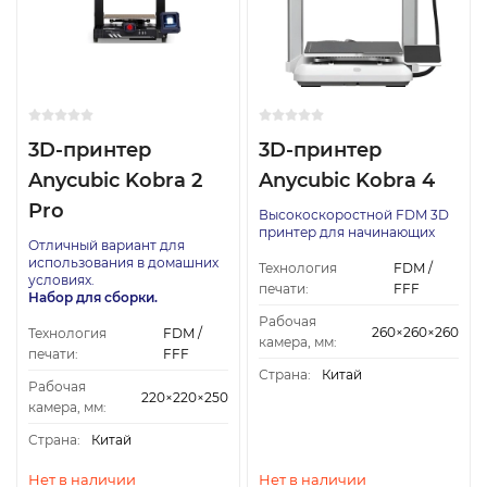
3D-принтер
3D-принтер
Anycubic Kobra 2
Anycubic Kobra 4
Pro
Высокоскоростной FDM 3D
принтер для начинающих
Отличный вариант для
использования в домашних
Технология
FDM /
условиях.
печати:
FFF
Набор для сборки.
Рабочая
260×260×260
Технология
FDM /
камера, мм:
печати:
FFF
Страна:
Китай
Рабочая
220×220×250
камера, мм:
Страна:
Китай
Нет в наличии
Нет в наличии