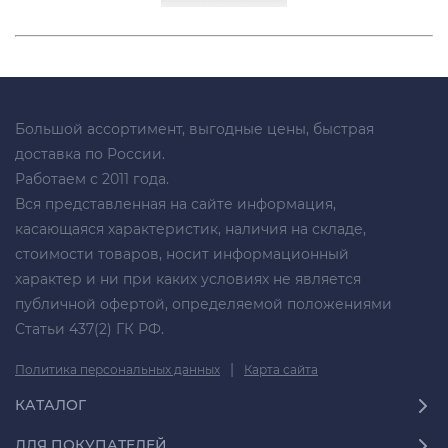
Большой ассортимент, выгодные цены, быстрая
доставка по России.
Работаем с 2011 года.
Вся представленная на сайте информация,
касающаяся характеристик, наличия на складе,
стоимости товаров, носит информационный
характер и ни при каких условиях не является
публичной офертой, определяемой положениями
Статьи 437(2) ГК РФ.
|
Политика персональных данных
Карта сайта
КАТАЛОГ
ДЛЯ ПОКУПАТЕЛЕЙ