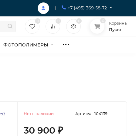
+7 (495) 369-58-72
0
0
0
0
Корзина
Пусто
ФОТОПОЛИМЕРЫ
Нет в наличии
Артикул:
104139
ro3
30 900
₽