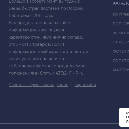
Большой ассортимент, выгодные
КАТАЛ
цены, быстрая доставка по России.
3D-ПРИ
Работаем с 2011 года.
Вся представленная на сайте
ДОП. О
информация, касающаяся
КОМПЛ
характеристик, наличия на складе,
ПЛАСТ
стоимости товаров, носит
информационный характер и ни при
ФОТОП
каких условиях не является
СОПУТ
публичной офертой, определяемой
МАТЕРИА
положениями Статьи 437(2) ГК РФ.
|
Политика персональных данных
Карта сайта
М
О
д