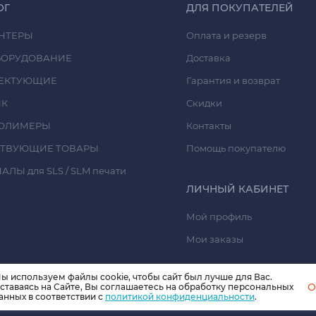
ОГ
ДЛЯ ПОКУПАТЕЛЕЙ
НТЕРЫ
Оплата и резерв
БОРУДОВАНИЕ
Доставка
ЕКТУЮЩИЕ
Гарантия и возврат
ИК
Скидки
ОЛИМЕРЫ
Контакты
СТВУЮЩИЕ ТОВАРЫ
Помощь покупателю
ЛЫ для SLS / SLM печати
ЛИЧНЫЙ КАБИНЕТ
Мой профиль
Мои заказы
ы используем файлы cookie, чтобы сайт был лучше для Вас.
O
ставаясь на Сайте, Вы соглашаетесь на обработку персональных
анных в соответствии с
политикой конфиденциальности
.