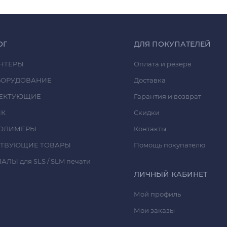
ОГ
ДЛЯ ПОКУПАТЕЛЕЙ
НТЕРЫ
Оплата и резерв
БОРУДОВАНИЕ
Доставка
ЕКТУЮЩИЕ
Гарантия и возврат
ИК
Скидки
ОЛИМЕРЫ
Контакты
СТВУЮЩИЕ ТОВАРЫ
Помощь покупателю
ЛЫ для SLS / SLM печати
ЛИЧНЫЙ КАБИНЕТ
Мой профиль
Мои заказы