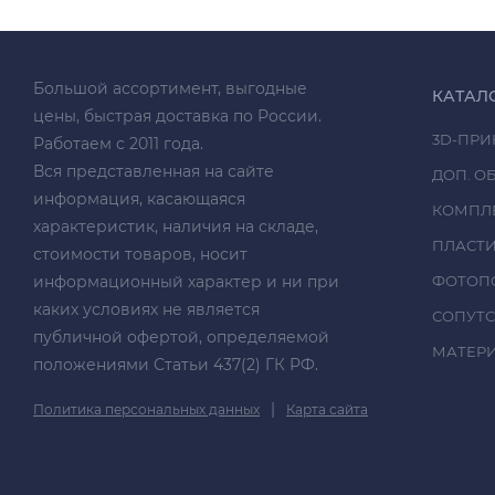
Большой ассортимент, выгодные
КАТАЛ
цены, быстрая доставка по России.
3D-ПРИ
Работаем с 2011 года.
Вся представленная на сайте
ДОП. О
информация, касающаяся
КОМПЛ
характеристик, наличия на складе,
ПЛАСТ
стоимости товаров, носит
информационный характер и ни при
ФОТОП
каких условиях не является
СОПУТ
публичной офертой, определяемой
МАТЕРИА
положениями Статьи 437(2) ГК РФ.
|
Политика персональных данных
Карта сайта