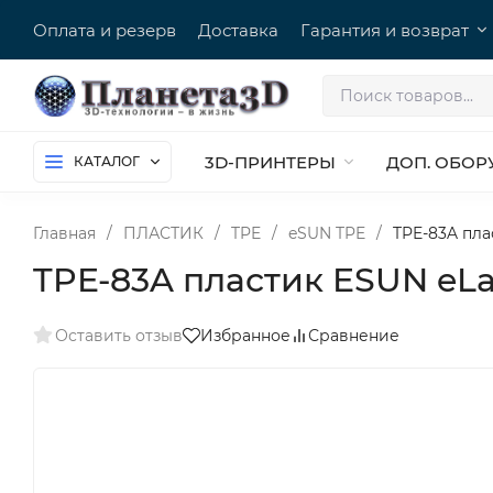
Оплата и резерв
Доставка
Гарантия и возврат
3D-ПРИНТЕРЫ
ДОП. ОБОР
КАТАЛОГ
Главная
/
ПЛАСТИК
/
TPE
/
eSUN TPE
/
TPE-83A плас
TPE-83A пластик ESUN eLast
Оставить отзыв
Избранное
Сравнение