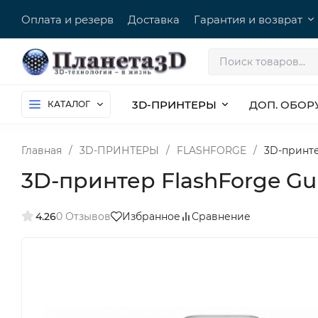
Оплата и резерв
Доставка
Гарантия и возврат
3D-ПРИНТЕРЫ
ДОП. ОБОР
КАТАЛОГ
Главная
/
3D-ПРИНТЕРЫ
/
FLASHFORGE
/
3D-принтер
3D-принтер FlashForge Gui
4.26
0 Отзывов
Избранное
Сравнение