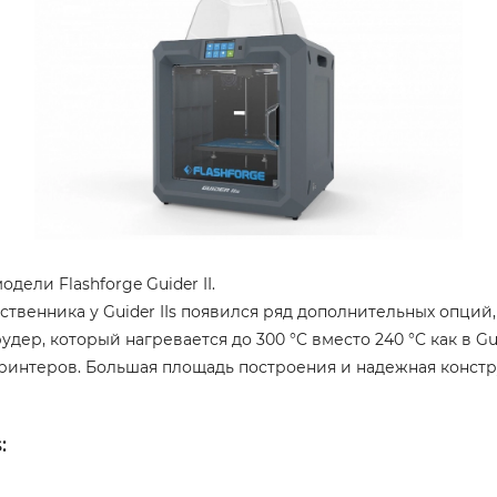
дели Flashforge Guider II.
твенника у Guider IIs появился ряд дополнительных опций,
ер, который нагревается до 300 °C вместо 240 °C как в Guid
принтеров. Большая площадь построения и надежная конст
: