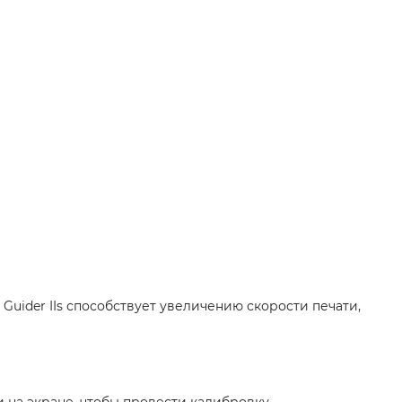
uider IIs способствует увеличению скорости печати,
на экране, чтобы провести калибровку.