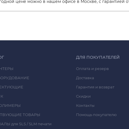
годной цене можно в нашем офисе в Москве, с гарантией о
ОГ
ДЛЯ ПОКУПАТЕЛЕЙ
НТЕРЫ
Оплата и резерв
БОРУДОВАНИЕ
Доставка
ЕКТУЮЩИЕ
Гарантия и возврат
ИК
Скидки
ОЛИМЕРЫ
Контакты
СТВУЮЩИЕ ТОВАРЫ
Помощь покупателю
ЛЫ для SLS / SLM печати