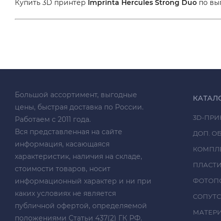
Купить 3D принтер
Imprinta Hercules Strong Duo
по вы
Большой ассортимент, выгодные
КАТАЛ
цены, быстрая доставка по России.
3D-ПРИ
Работаем с 2011 года.
Вся представленная на сайте
ДОП. О
информация, касающаяся
КОМПЛ
характеристик, наличия на складе,
ПЛАСТ
стоимости товаров, носит
информационный характер и ни при
ФОТОП
каких условиях не является
СОПУТ
публичной офертой, определяемой
МАТЕРИА
положениями Статьи 437(2) ГК РФ.