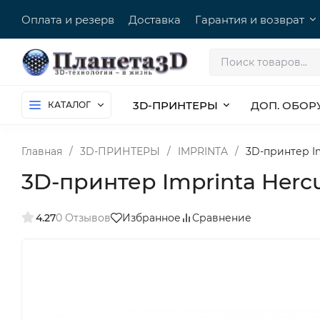
Оплата и резерв
Доставка
Гарантия и возврат
3D-ПРИНТЕРЫ
ДОП. ОБОР
КАТАЛОГ
Главная
/
3D-ПРИНТЕРЫ
/
IMPRINTA
/
3D-принтер Im
3D-принтер Imprinta Herc
4.27
0 Отзывов
Избранное
Сравнение