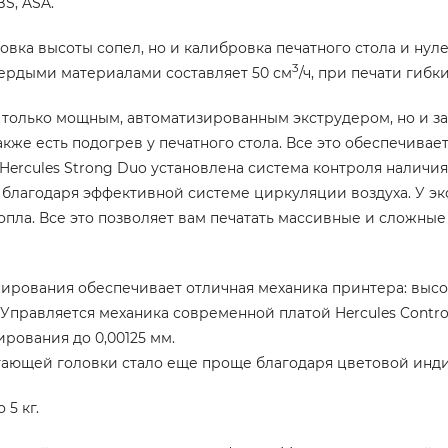
BS, ASA.
ровка высоты сопел, но и калибровка печатного стола и нул
3
ердыми материалами составляет 50 см
/ч, при печати гибк
е только мощным, автоматизированным экструдером, но и 
же есть подогрев у печатного стола. Все это обеспечивае
ercules Strong Duo установлена система контроля наличия и
д благодаря эффективной системе циркуляции воздуха. У эк
опла. Все это позволяет вам печатать массивные и сложные
ирования обеспечивает отличная механика принтера: высо
Управляется механика современной платой Hercules Control
рования до 0,00125 мм.
тающей головки стало еще проще благодаря цветовой инди
5 кг.