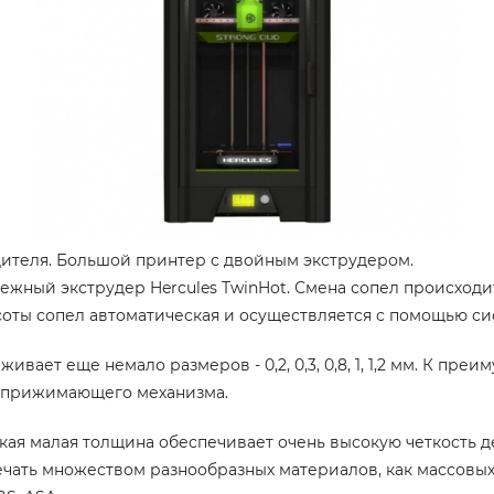
одителя. Большой принтер с двойным экструдером.
дежный экструдер Hercules TwinHot. Смена сопел происходи
оты сопел автоматическая и осуществляется с помощью сист
ивает еще немало размеров - 0,2, 0,3, 0,8, 1, 1,2 мм. К п
у прижимающего механизма.
акая малая толщина обеспечивает очень высокую четкость д
ь множеством разнообразных материалов, как массовых, так