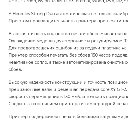
PETG, Carbon, Nylon, POM. FLEX, Eternal, Wood, PVA, PP, S
У Hercules Strong Duo автоматическая не только калиб
При этом производительность принтера при печати тв
Высокая точность и качество печати обеспечивается н
Охлаждение модели двухстороннее и регулируемое. Так
Для предотвращения ошибок из-за подачи пластика на H
Принтер способен печатать без сбоев 150 часов подря
неактивное сопло, а также автоматизирована очистка с
сбоев.
Высокую надежность конструкции и точность позицион
прецизионные валы и ременная передача core XY GT-2. 
скорость перемещения в 150 мм/с и точность позициони
Следить за состоянием принтера и температурой печа
Принтер поддерживает печать большими катушками до 