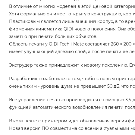
В отличие от многих моделей в этой ценовой категории
Хотя формально он имеет открытую конструкцию, корп
Пластиковым является лишь внешний корпус, в то врем
фирменная кинематика QIDI нового поколения. Она об
заметно при печати больших объектов.
Область печати у QIDI Tech i-Mate составляет 260 × 20
имеет улучшающий адгезию слой, а после печати её лег
Экструдер также принадлежит к новому поколению. Ег
Разработчик позаботился о том, чтобы с новым принт
очень тихим - уровень шума не превышает 50 дБ, что п
Всё управление печатью производится с помощью 3,5-
функцией автоматического возобновления печати посл
В комплекте с принтером идёт обновлённая версия фирм
Новая версия ПО совместима со всеми актуальными мо