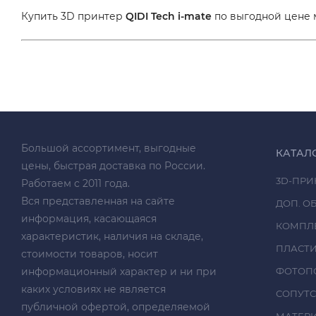
Купить 3D принтер
QIDI Tech i-mate
по выгодной цене м
Большой ассортимент, выгодные
КАТАЛ
цены, быстрая доставка по России.
3D-ПРИ
Работаем с 2011 года.
Вся представленная на сайте
ДОП. О
информация, касающаяся
КОМПЛ
характеристик, наличия на складе,
ПЛАСТ
стоимости товаров, носит
информационный характер и ни при
ФОТОП
каких условиях не является
СОПУТ
публичной офертой, определяемой