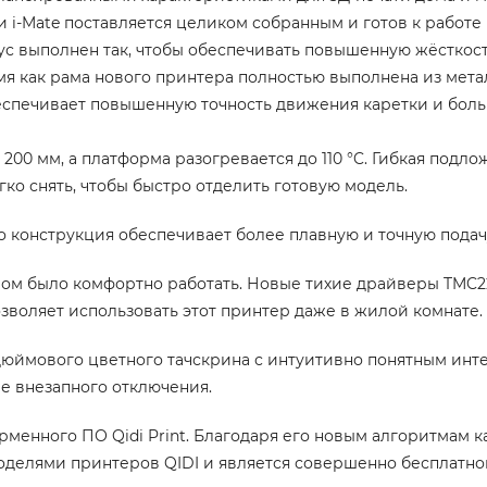
 i-Mate поставляется целиком собранным и готов к работе
ус выполнен так, чтобы обеспечивать повышенную жёсткост
я как рама нового принтера полностью выполнена из метал
еспечивает повышенную точность движения каретки и боль
0 × 200 мм, а платформа разогревается до 110 °C. Гибкая по
ко снять, чтобы быстро отделить готовую модель.
о конструкция обеспечивает более плавную и точную подач
ером было комфортно работать. Новые тихие драйверы TMC2
озволяет использовать этот принтер даже в жилой комнате.
дюймового цветного тачскрина с интуитивно понятным инт
е внезапного отключения.
енного ПО Qidi Print. Благодаря его новым алгоритмам каче
делями принтеров QIDI и является совершенно бесплатно