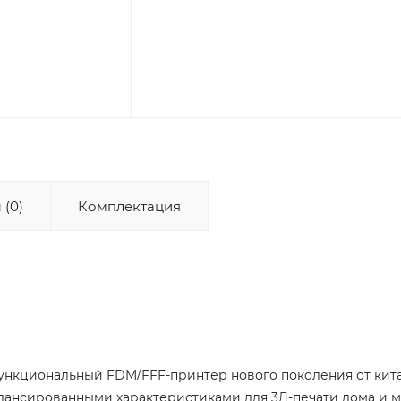
 (0)
Комплектация
 функциональный FDM/FFF-принтер нового поколения от кита
балансированными характеристиками для 3Д-печати дома и м