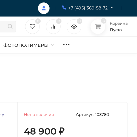
+7 (495) 369-58-72
0
0
0
0
Корзина
Пусто
ФОТОПОЛИМЕРЫ
Нет в наличии
Артикул:
103780
ер
48 900
₽