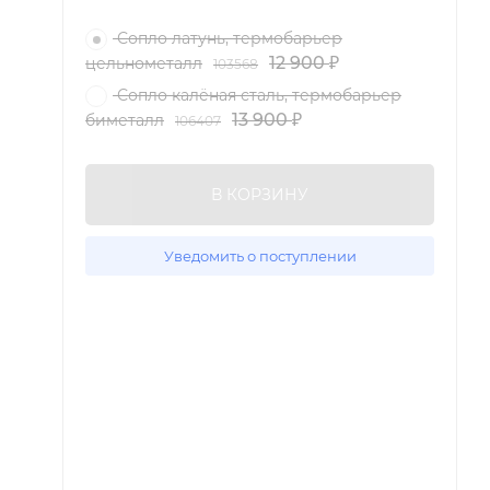
Сопло латунь, термобарьер
12 900
цельнометалл
103568
₽
Сопло калёная сталь, термобарьер
13 900
биметалл
106407
₽
В КОРЗИНУ
Уведомить о поступлении