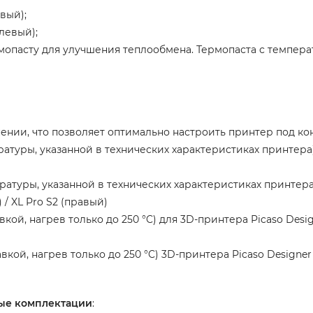
евый);
(левый);
опасту для улучшения теплообмена. Термопаста с темпера
нии, что позволяет оптимально настроить принтер под ко
туры, указанной в технических характеристиках принтера) д
туры, указанной в технических характеристиках принтера) д
) / XL Pro S2 (правый)
ой, нагрев только до 250 °C) для 3D-принтера Picaso Designe
ой, нагрев только до 250 °C) 3D-принтера Picaso Designer X / 
чные комплектации
: