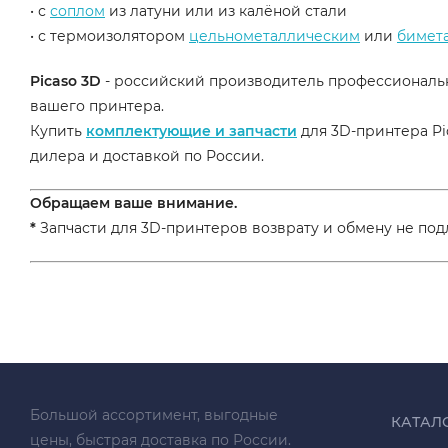
• с
соплом
из латуни или из калёной стали
• с термоизолятором
цельнометаллическим
или
бимет
Picaso 3D
- российский производитель профессиональн
вашего принтера.
Купить
комплектующие и запчасти
для 3D-принтера Pi
дилера и доставкой по России.
Обращаем ваше внимание.
*
Запчасти для 3D-принтеров возврату и обмену не под
Большой ассортимент, выгодные
КАТАЛ
цены, быстрая доставка по России.