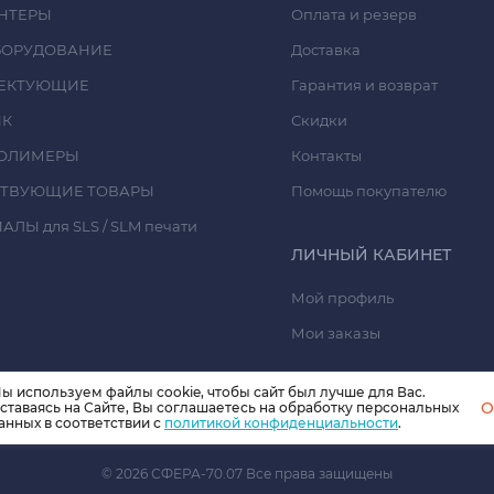
НТЕРЫ
Оплата и резерв
БОРУДОВАНИЕ
Доставка
ЕКТУЮЩИЕ
Гарантия и возврат
ИК
Скидки
ОЛИМЕРЫ
Контакты
СТВУЮЩИЕ ТОВАРЫ
Помощь покупателю
ЛЫ для SLS / SLM печати
ЛИЧНЫЙ КАБИНЕТ
Мой профиль
Мои заказы
ы используем файлы cookie, чтобы сайт был лучше для Вас.
O
ставаясь на Сайте, Вы соглашаетесь на обработку персональных
анных в соответствии с
политикой конфиденциальности
.
© 2026 СФЕРА-70.07 Все права защищены