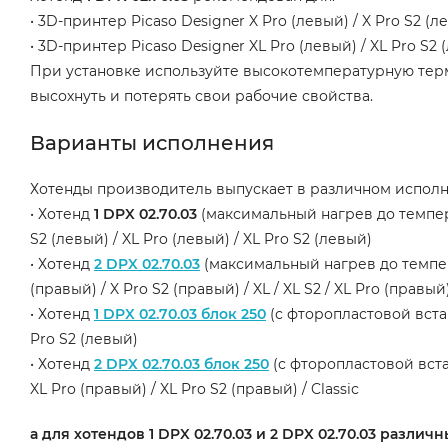
• 3D-принтер Picaso Designer X Pro (левый) / X Pro S2 (л
• 3D-принтер Picaso Designer XL Pro (левый) / XL Pro S2 
При установке используйте высокотемпературную терм
высохнуть и потерять свои рабочие свойства.
Варианты исполнения
Хотенды производитель выпускает в различном исполне
• Хотенд
1 DPX 02.70.03
(максимальный нагрев до темпера
S2 (левый) / XL Pro (левый) / XL Pro S2 (левый)
• Хотенд
2 DPX 02.70.03
(максимальный нагрев до темпера
(правый) / X Pro S2 (правый) / XL / XL S2 / XL Pro (правый
• Хотенд
1 DPX 02.70.03 блок 250
(с фторопластовой вставк
Pro S2 (левый)
• Хотенд
2 DPX 02.70.03 блок 250
(с фторопластовой вставк
XL Pro (правый) / XL Pro S2 (правый) / Classiс
а для хотендов 1 DPX 02.70.03 и 2 DPX 02.70.03 разли