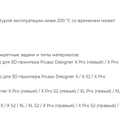
турой эксплуатации ниже 200 °C со временем может
нкретные задачи и типы материалов:
ля 3D-принтера Picaso Designer X Pro (левый) / X Pro
ля 3D-принтера Picaso Designer X / X S2 / X Pro
r X Pro (левый) / X Pro S2 (левый) / XL Pro (левый) / XL
X S2 / XL / XL S2 / X Pro (правый) / X Pro S2 (правый) /