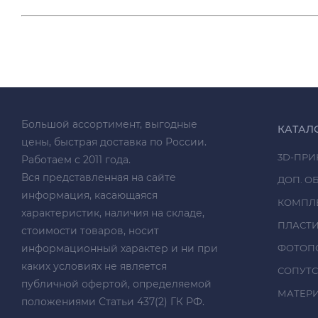
Большой ассортимент, выгодные
КАТАЛ
цены, быстрая доставка по России.
3D-ПРИ
Работаем с 2011 года.
Вся представленная на сайте
ДОП. О
информация, касающаяся
КОМПЛ
характеристик, наличия на складе,
ПЛАСТ
стоимости товаров, носит
информационный характер и ни при
ФОТОП
каких условиях не является
СОПУТ
публичной офертой, определяемой
МАТЕРИА
положениями Статьи 437(2) ГК РФ.