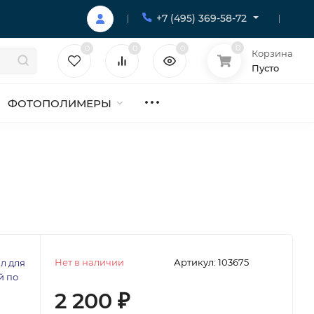
+7 (495) 369-58-72
0
0
0
0
Корзина
Пусто
ФОТОПОЛИМЕРЫ
Нет в наличии
Артикул:
103675
л для
й по
2 200
₽