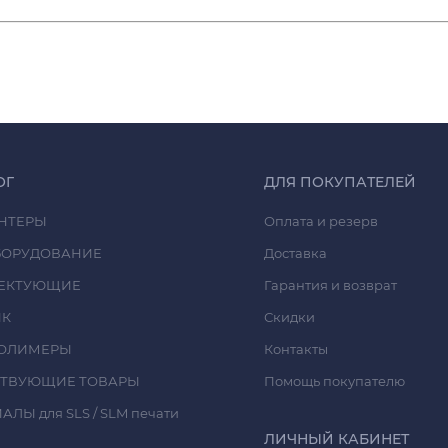
ОГ
ДЛЯ ПОКУПАТЕЛЕЙ
НТЕРЫ
Оплата и резерв
БОРУДОВАНИЕ
Доставка
ЕКТУЮЩИЕ
Гарантия и возврат
ИК
Скидки
ОЛИМЕРЫ
Контакты
СТВУЮЩИЕ ТОВАРЫ
Помощь покупателю
ЛЫ для SLS / SLM печати
ЛИЧНЫЙ КАБИНЕТ