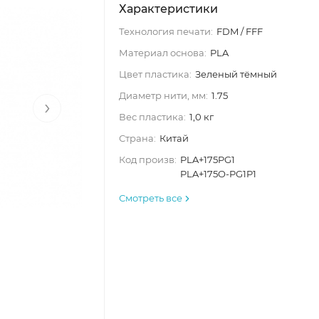
Характеристики
Технология печати:
FDM / FFF
Материал основа:
PLA
Цвет пластика:
Зеленый тёмный
Диаметр нити, мм:
1.75
›
Вес пластика:
1,0 кг
Страна:
Китай
Код произв:
PLA+175PG1
PLA+175O-PG1P1
Смотреть все