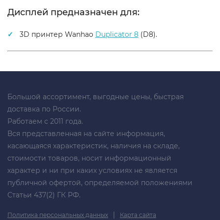
Дисплей предназначен для:
3D принтер Wanhao
Duplicator 8
(D8).
Большой ассортимент, выгодные цены, быстрая
доставка по России.
Работаем с 2011 года.
Вся представленная на сайте информация,
касающаяся характеристик, наличия на складе,
стоимости товаров, носит информационный
характер и ни при каких условиях не является
публичной офертой, определяемой положениями
Статьи 437(2) ГК РФ.
|
Политика персональных данных
Карта сайта