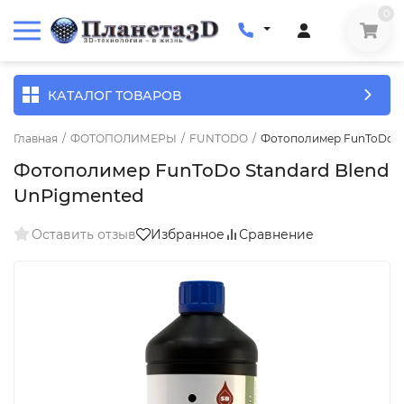
0
КАТАЛОГ ТОВАРОВ
Главная
/
ФОТОПОЛИМЕРЫ
/
FUNTODO
/
Фотополимер FunToDo S
Фотополимер FunToDo Standard Blend
UnPigmented
Оставить отзыв
Избранное
Сравнение