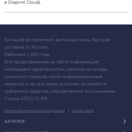
в Diaprint Cloud).
Большой ассортимент, выгодные цены, быстрая
доставка по России.
Работаем с 2011 года.
Вся представленная на сайте информация,
касающаяся характеристик, наличия на складе,
стоимости товаров, носит информационный
характер и ни при каких условиях не является
публичной офертой, определяемой положениями
Статьи 437(2) ГК РФ.
|
Политика персональных данных
Карта сайта
КАТАЛОГ