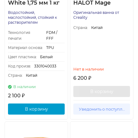
White 1,75 мм 1 кг
HALOT Mage
Водостойкий,
Оригинальная ванна от
маслостойкий, стойкий к
Creality
растворителям
Страна:
Китай
Технология
FDM /
печати:
FFF
Материал основа:
TPU
Цвет пластика:
Белый
Код произв:
3301040033
Нет в наличии
Страна:
Китай
6 200
₽
В наличии
В корзину
2 100
₽
В корзину
Уведомить о поступлении