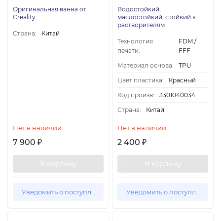
Оригинальная ванна от
Водостойкий,
Creality
маслостойкий, стойкий к
растворителям
Страна:
Китай
Технология
FDM /
печати:
FFF
Материал основа:
TPU
Цвет пластика:
Красный
Код произв:
3301040034
Страна:
Китай
Нет в наличии
Нет в наличии
7 900
2 400
₽
₽
В корзину
В корзину
Уведомить о поступлении
Уведомить о поступлении