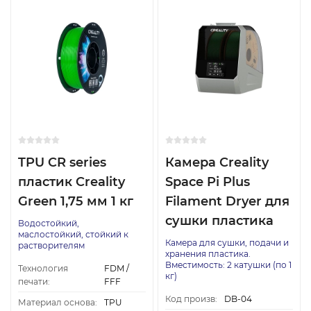
TPU CR series
Камера Creality
пластик Creality
Space Pi Plus
Green 1,75 мм 1 кг
Filament Dryer для
сушки пластика
Водостойкий,
маслостойкий, стойкий к
Камера для сушки, подачи и
растворителям
хранения пластика.
Вместимость: 2 катушки (по 1
Технология
FDM /
кг)
печати:
FFF
Код произв:
DB-04
Материал основа:
TPU