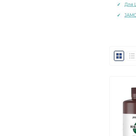
Для 
JAMG