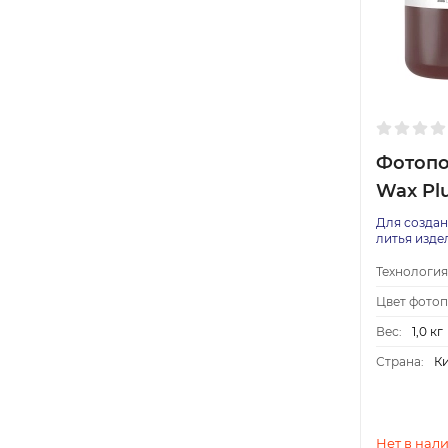
Фотопо
Wax Pl
Для создан
литья изде
Технология
Цвет фото
Вес:
1,0 кг
Страна:
К
Нет в нал