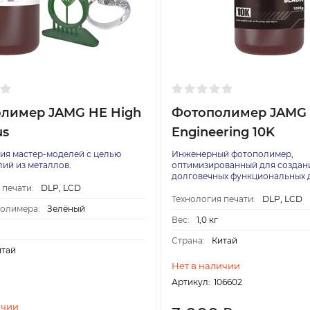
лимер JAMG HE High
Фотополимер JAMG 
us
Engineering 10K
ия мастер-моделей с целью
Инженерный фотополимер,
лий из металлов.
оптимизированный для создан
долговечных функциональных 
 печати:
DLP, LCD
Технология печати:
DLP, LCD
полимера:
Зелёный
Вес:
1,0 кг
Страна:
Китай
итай
Нет в наличии
Артикул:
106602
ичии