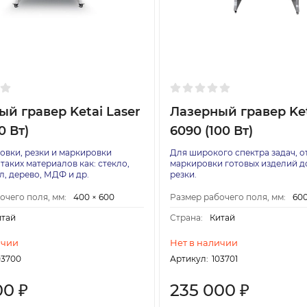
й гравер Ketai Laser
Лазерный гравер Ket
0 Вт)
6090 (100 Вт)
овки, резки и маркировки
Для широкого спектра задач, о
таких материалов как: стекло,
маркировки готовых изделий д
л, дерево, МДФ и др.
резки.
очего поля, мм:
400 × 600
Размер рабочего поля, мм:
600
итай
Страна:
Китай
ичии
Нет в наличии
03700
Артикул:
103701
00
235 000
₽
₽