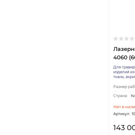
Лазерны
4060 (6
Для гравир
изделий из 
ткань, акри
Размер раб
Страна:
К
Нет в нал
Артикул:
1
143 0