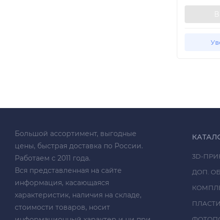
В
Ув
Большой ассортимент, выгодные
КАТАЛ
цены, быстрая доставка по России.
3D-ПРИ
Работаем с 2011 года.
Вся представленная на сайте
ДОП. О
информация, касающаяся
КОМПЛ
характеристик, наличия на складе,
ПЛАСТ
стоимости товаров, носит
информационный характер и ни при
ФОТОП