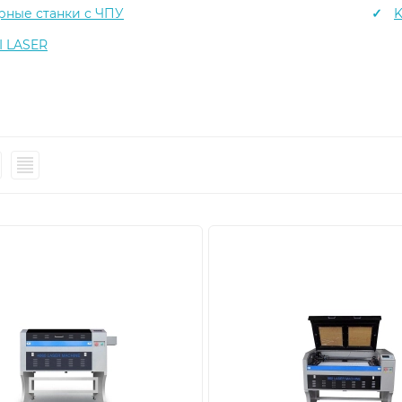
рные станки с ЧПУ
K
I LASER