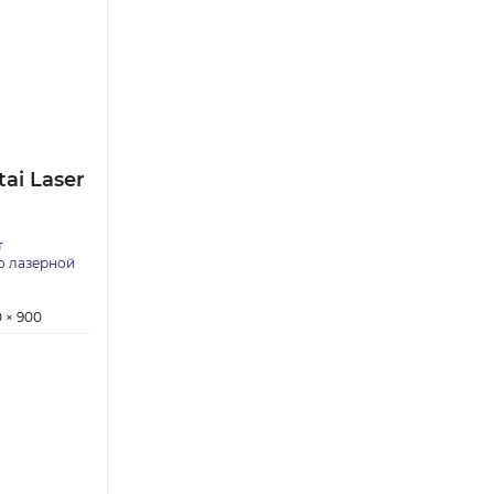
ai Laser
т
о лазерной
 × 900