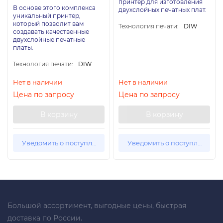
принтер для изготовления
В основе этого комплекса
двухслойных печатных плат.
уникальный принтер,
который позволит вам
Технология печати:
DIW
создавать качественные
двухслойные печатные
платы.
Технология печати:
DIW
Нет в наличии
Нет в наличии
Цена по запросу
Цена по запросу
В корзину
В корзину
Уведомить о поступлении
Уведомить о поступлении
Большой ассортимент, выгодные цены, быстрая
доставка по России.