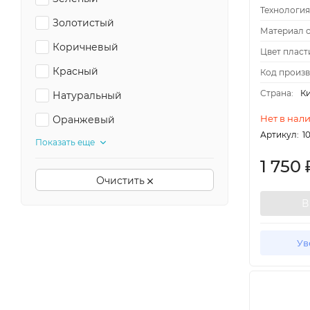
Технология
Золотистый
Материал о
Коричневый
Цвет пласт
Красный
Код произв
Страна:
К
Натуральный
Нет в нал
Оранжевый
Артикул:
1
Показать еще
1 750
Очистить
В
Ув