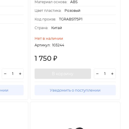
Материал основа:
ABS
Цвет пластика:
Розовый
Код произв:
TGRABS175P1
Страна:
Китай
Нет в наличии
Артикул:
103244
1 750
₽
В корзину
ении
Уведомить о поступлении