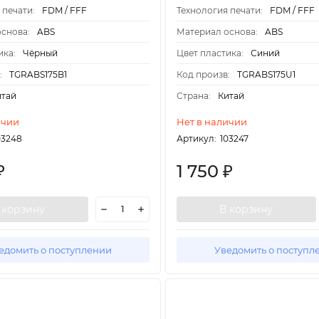
 печати:
FDM / FFF
Технология печати:
FDM / FFF
снова:
ABS
Материал основа:
ABS
ика:
Чёрный
Цвет пластика:
Синий
:
TGRABS175B1
Код произв:
TGRABS175U1
итай
Страна:
Китай
ичии
Нет в наличии
03248
Артикул:
103247
1 750
₽
₽
 корзину
В корзину
едомить о поступлении
Уведомить о поступл