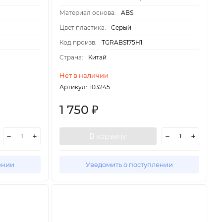
Материал основа:
ABS
Цвет пластика:
Серый
Код произв:
TGRABS175H1
Страна:
Китай
Нет в наличии
Артикул:
103245
1 750
₽
В корзину
ении
Уведомить о поступлении