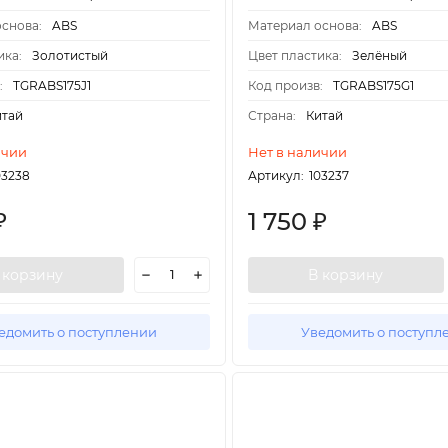
снова:
ABS
Материал основа:
ABS
ика:
Золотистый
Цвет пластика:
Зелёный
:
TGRABS175J1
Код произв:
TGRABS175G1
итай
Страна:
Китай
ичии
Нет в наличии
03238
Артикул:
103237
1 750
₽
₽
 корзину
В корзину
едомить о поступлении
Уведомить о поступл