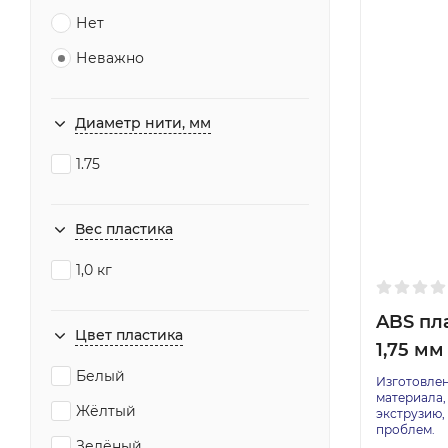
Нет
Неважно
Диаметр нити, мм
1.75
Вес пластика
1,0 кг
ABS пла
Цвет пластика
1,75 мм 
Белый
Изготовлен
материала,
Жёлтый
экструзию,
проблем.
Зелёный