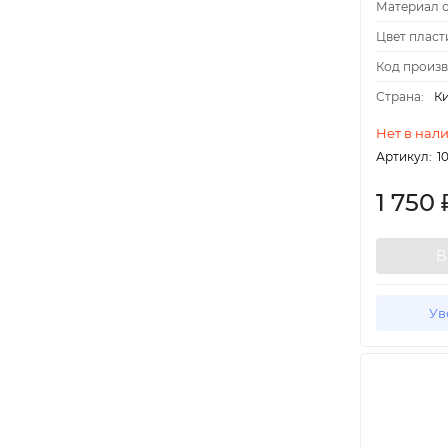
Материал о
Цвет пласт
Код произв
Страна:
К
Нет в нал
Артикул:
1
1 750
В
Ув