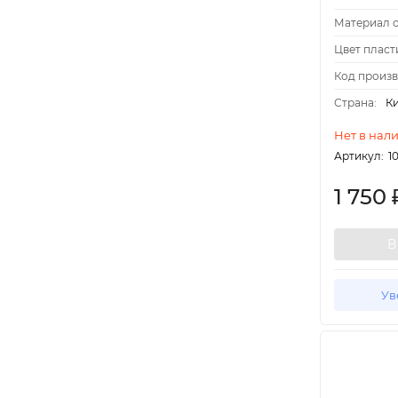
Материал о
Цвет пласт
Код произв
Страна:
К
Нет в нал
Артикул:
1
1 750
В
Ув