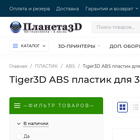
Оплата и резерв
Доставка
Гарантия и возврат
3D-ПРИНТЕРЫ
ДОП. ОБОР
КАТАЛОГ
Главная
/
ПЛАСТИК
/
ABS
/
Tiger3D ABS пластик дл
Tiger3D ABS пластик для 
••• Ф И Л Ь Т Р Т О В А Р О В •••
В наличии
Да