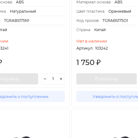
снова:
ABS
Материал основа:
ABS
ика:
Натуральный
Цвет пластика:
Оранжевый
:
TGRABS175N1
Код произв:
TGRABS175O1
итай
Страна:
Китай
ичии
Нет в наличии
03241
Артикул:
103242
1 750
₽
₽
 корзину
В корзину
едомить о поступлении
Уведомить о поступл