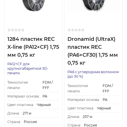
1284 пластик REC
Dronamid (UltraX)
X-line (PA12+CF) 1,75
пластик REC
мм 0,75 кг
(PA6+CF30) 1,75 мм
0,75 кг
PA12+CF для
крупногабаритной 3D-
PA6 с углеродным волокном
печати.
(до 30 %)
Технология
FDM /
Технология
FDM /
печати:
FFF
печати:
FFF
Материал основа:
PA
Материал основа:
PA
Цвет пластика:
Чёрный
Цвет пластика:
Чёрный
Длина:
271 м
Длина:
257 м
Страна:
Россия
Страна:
Россия