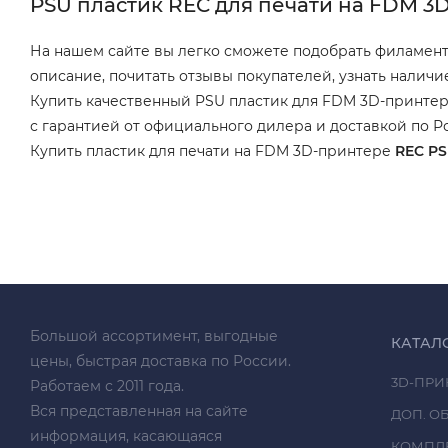
PSU пластик REC для печати на FDM 3
На нашем сайте вы легко сможете подобрать филамент 
описание, почитать отзывы покупателей, узнать наличи
Купить качественный PSU пластик для FDM 3D-принтер
с гарантией от официального дилера и доставкой по Р
Купить пластик для печати на FDM 3D-принтере
REC P
Большой ассортимент, выгодные
КАТАЛ
цены, быстрая доставка по России.
3D-ПРИ
Работаем с 2011 года.
Вся представленная на сайте
ДОП. О
информация, касающаяся
КОМПЛ