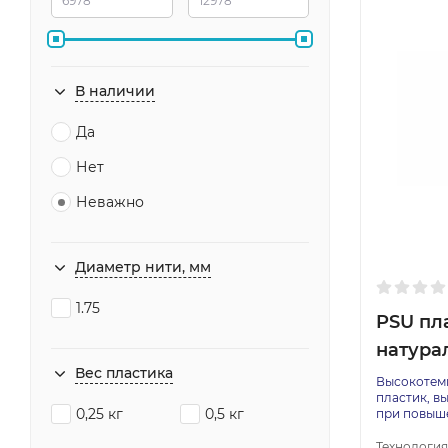
В наличии
Да
Нет
Неважно
Диаметр нити, мм
1.75
PSU пл
натурал
Вес пластика
Высокотем
пластик, в
0,25 кг
0,5 кг
при повыше
Технология