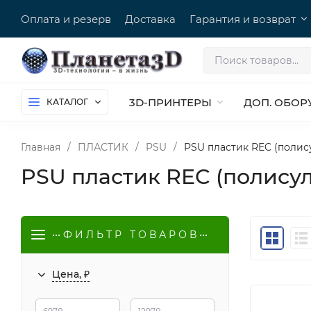
Оплата и резерв
Доставка
Гарантия и возврат
3D-ПРИНТЕРЫ
ДОП. ОБОР
КАТАЛОГ
Главная
/
ПЛАСТИК
/
PSU
/
PSU пластик REC (полис
PSU пластик REC (полису
••• Ф И Л Ь Т Р Т О В А Р О В •••
Цена, ₽