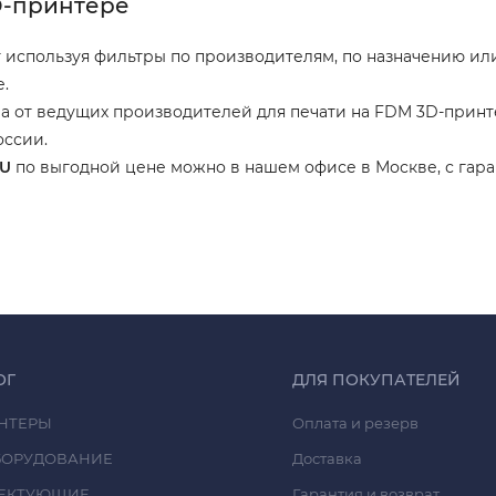
D-принтере
используя фильтры по производителям, по назначению или
е.
а от ведущих производителей для печати на FDM 3D-принт
оссии.
SU
по выгодной цене можно в нашем офисе в Москве, с гара
ОГ
ДЛЯ ПОКУПАТЕЛЕЙ
НТЕРЫ
Оплата и резерв
БОРУДОВАНИЕ
Доставка
ЕКТУЮЩИЕ
Гарантия и возврат