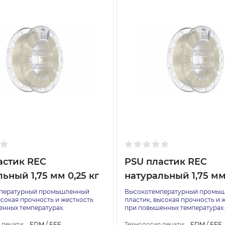
астик REC
PSU пластик REC
ьный 1,75 мм 0,25 кг
натуральный 1,75 мм 
пературный промышленный
Высокотемпературный промы
ысокая прочность и жесткость
пластик, высокая прочность и 
нных температурах.
при повышенных температурах.
 печати:
FDM / FFF
Технология печати:
FDM / FFF