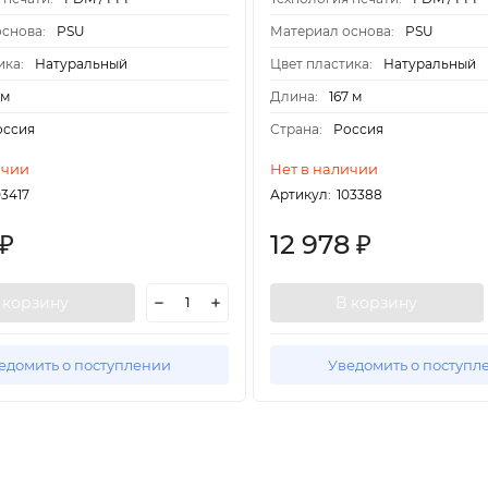
снова:
PSU
Материал основа:
PSU
ика:
Натуральный
Цвет пластика:
Натуральный
 м
Длина:
167 м
оссия
Страна:
Россия
ичии
Нет в наличии
03417
Артикул:
103388
12 978
₽
₽
 корзину
В корзину
едомить о поступлении
Уведомить о поступл