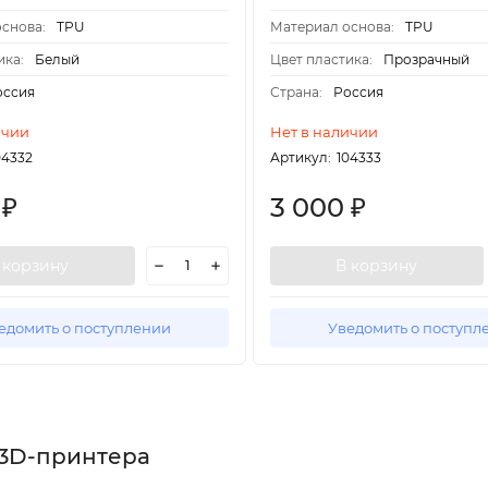
снова:
TPU
Материал основа:
TPU
ика:
Белый
Цвет пластика:
Прозрачный
оссия
Страна:
Россия
ичии
Нет в наличии
04332
Артикул:
104333
0
3 000
₽
₽
 корзину
В корзину
едомить о поступлении
Уведомить о поступл
 3D-принтера