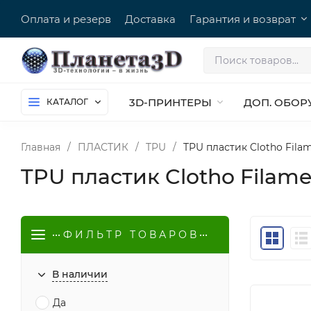
Оплата и резерв
Доставка
Гарантия и возврат
3D-ПРИНТЕРЫ
ДОП. ОБОР
КАТАЛОГ
Главная
/
ПЛАСТИК
/
TPU
/
TPU пластик Clotho Fila
TPU пластик Clotho Filame
••• Ф И Л Ь Т Р Т О В А Р О В •••
В наличии
Да