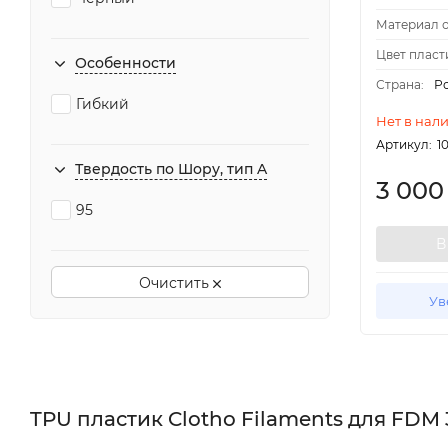
Материал о
Цвет пласт
Особенности
Страна:
Р
Гибкий
Нет в нал
Артикул:
1
Твердость по Шору, тип A
3 00
95
В
Очистить
Ув
TPU пластик Clotho Filaments для FDM