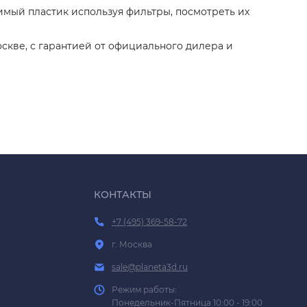
имый пластик используя фильтры, посмотреть их
оскве, с гарантией от официального дилера и
КОНТАКТЫ
+7 (495) 369-58-72
г. Москва
sale@planeta3d.ru
Режим работы:
Понедельник-Пятница 10:00 - 19:00