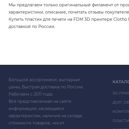
Мы предлагаем только оригинальный филамент от прои
характеристики, описание, почитать отзывы покупателе
Купить пластик для печати на FDM 3D принтере Clotho
доставкой по России.
Большой ассортимент, выгодные
КАТАЛ
цены, быстрая доставка по России.
3D-ПРИ
Работаем с 2011 года.
Вся представленная на сайте
ДОП. О
информация, касающаяся
КОМПЛ
характеристик, наличия на складе,
ПЛАСТ
стоимости товаров, носит