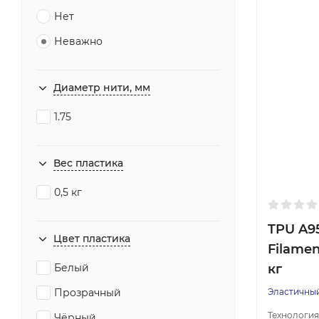
Нет
Неважно
Диаметр нити, мм
1.75
Вес пластика
0,5 кг
TPU A9
Цвет пластика
Filamen
кг
Белый
Эластичный
Прозрачный
Технология
Чёрный