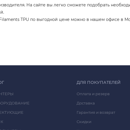
зводителя. На сайте вы легко сможете подобрать необход
й.
 Filaments TPU по выгодной цене можно в нашем офисе в М
ОГ
ДЛЯ ПОКУПАТЕЛЕЙ
НТЕРЫ
Оплата и резерв
БОРУДОВАНИЕ
Доставка
ЕКТУЮЩИЕ
Гарантия и возврат
ИК
Скидки