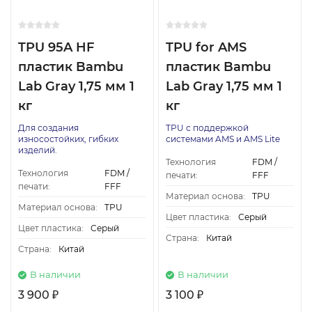
TPU 95A HF
TPU for AMS
пластик Bambu
пластик Bambu
Lab Gray 1,75 мм 1
Lab Gray 1,75 мм 1
кг
кг
Для создания
TPU с поддержкой
износостойких, гибких
системами AMS и AMS Lite
изделий.
Технология
FDM /
Технология
FDM /
печати:
FFF
печати:
FFF
Материал основа:
TPU
Материал основа:
TPU
Цвет пластика:
Серый
Цвет пластика:
Серый
Страна:
Китай
Страна:
Китай
В наличии
В наличии
3 900
3 100
₽
₽