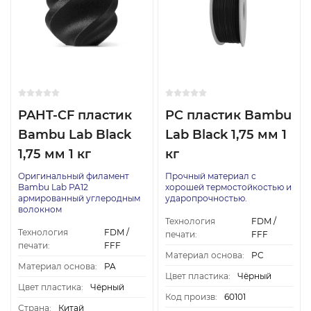
PAHT-CF пластик
PC пластик Bambu
Bambu Lab Black
Lab Black 1,75 мм 1
1,75 мм 1 кг
кг
Оригинальный филамент
Прочный материал с
Bambu Lab PA12
хорошей термостойкостью и
армированный углеродным
ударопрочностью.
волокном
Технология
FDM /
Технология
FDM /
печати:
FFF
печати:
FFF
Материал основа:
PC
Материал основа:
PA
Цвет пластика:
Чёрный
Цвет пластика:
Чёрный
Код произв:
60101
Страна:
Китай