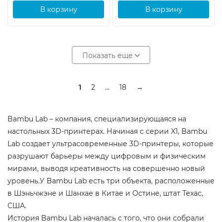
В корзину
В корзину
Показать еще
1
2
...
18
→
Bambu Lab – компания, специализирующаяся на
настольных 3D-принтерах. Начиная с серии X1, Bambu
Lab создает ультрасовременные 3D-принтеры, которые
разрушают барьеры между цифровым и физическим
мирами, выводя креативность на совершенно новый
уровень.У Bambu Lab есть три объекта, расположенные
в Шэньчжэне и Шанхае в Китае и Остине, штат Техас,
США.
История Bambu Lab началась с того, что они собрали