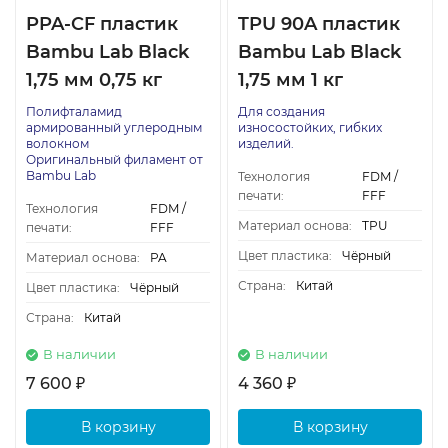
PPA-CF пластик
TPU 90A пластик
Bambu Lab Black
Bambu Lab Black
1,75 мм 0,75 кг
1,75 мм 1 кг
Полифталамид
Для создания
армированный углеродным
износостойких, гибких
волокном
изделий.
Оригинальный филамент от
Bambu Lab
Технология
FDM /
печати:
FFF
Технология
FDM /
Материал основа:
TPU
печати:
FFF
Цвет пластика:
Чёрный
Материал основа:
PA
Страна:
Китай
Цвет пластика:
Чёрный
Страна:
Китай
В наличии
В наличии
7 600
4 360
₽
₽
В корзину
В корзину