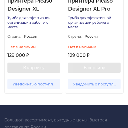
принтера Picaso
принтера Picaso
Designer XL
Designer XL Pro
Тумба для эффективной
Тумба для эффективной
организации рабочего
организации рабочего
места.
места.
Страна:
Россия
Страна:
Россия
Нет в наличии
Нет в наличии
129 000
129 000
₽
₽
В корзину
В корзину
Уведомить о поступлении
Уведомить о поступлении
Большой ассортимент, выгодные цены, быстрая
доставка по России.