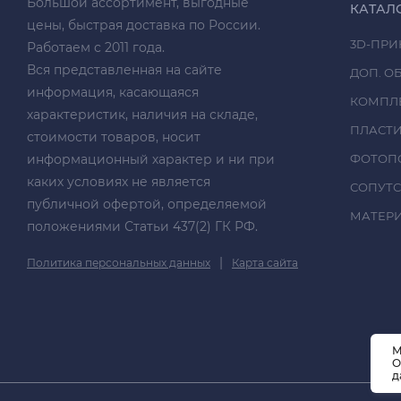
Большой ассортимент, выгодные
КАТАЛ
цены, быстрая доставка по России.
3D-ПРИ
Работаем с 2011 года.
Вся представленная на сайте
ДОП. О
информация, касающаяся
КОМПЛ
характеристик, наличия на складе,
ПЛАСТ
стоимости товаров, носит
информационный характер и ни при
ФОТОП
каких условиях не является
СОПУТ
публичной офертой, определяемой
МАТЕРИА
положениями Статьи 437(2) ГК РФ.
|
Политика персональных данных
Карта сайта
М
О
д