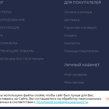
ОГ
ДЛЯ ПОКУПАТЕЛЕЙ
НТЕРЫ
Оплата и резерв
БОРУДОВАНИЕ
Доставка
ЕКТУЮЩИЕ
Гарантия и возврат
ИК
Скидки
ОЛИМЕРЫ
Контакты
СТВУЮЩИЕ ТОВАРЫ
Помощь покупателю
ЛЫ для SLS / SLM печати
ЛИЧНЫЙ КАБИНЕТ
Мой профиль
Мои заказы
ы используем файлы cookie, чтобы сайт был лучше для Вас.
O
ставаясь на Сайте, Вы соглашаетесь на обработку персональных
анных в соответствии с
политикой конфиденциальности
.