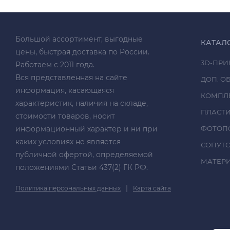
Большой ассортимент, выгодные
КАТАЛ
цены, быстрая доставка по России.
3D-ПРИ
Работаем с 2011 года.
Вся представленная на сайте
ДОП. О
информация, касающаяся
КОМПЛ
характеристик, наличия на складе,
ПЛАСТ
стоимости товаров, носит
информационный характер и ни при
ФОТОП
каких условиях не является
СОПУТ
публичной офертой, определяемой
МАТЕРИА
положениями Статьи 437(2) ГК РФ.
|
Политика персональных данных
Карта сайта