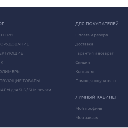
ОГ
ДЛЯ ПОКУПАТЕЛЕЙ
НТЕРЫ
Оплата и резерв
БОРУДОВАНИЕ
Доставка
ЕКТУЮЩИЕ
Гарантия и возврат
ИК
Скидки
ОЛИМЕРЫ
Контакты
СТВУЮЩИЕ ТОВАРЫ
Помощь покупателю
ЛЫ для SLS / SLM печати
ЛИЧНЫЙ КАБИНЕТ
Мой профиль
Мои заказы