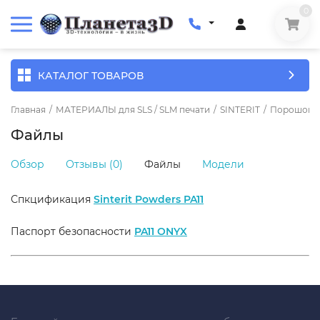
0
КАТАЛОГ ТОВАРОВ
Главная
/
МАТЕРИАЛЫ для SLS / SLM печати
/
SINTERIT
/
Порошок Si
Файлы
Обзор
Отзывы (0)
Файлы
Модели
Спкцификация
Sinterit Powders PA11
Паспорт безопасности
PA11 ONYX