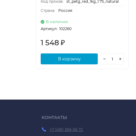
Код произв:
st_petg_red_1kg_1.75_natural
Страна:
Россия
В наличии
Артикул:
102260
1 548
₽
В корзину
КОНТАКТЫ
+7 (495) 369-58-72