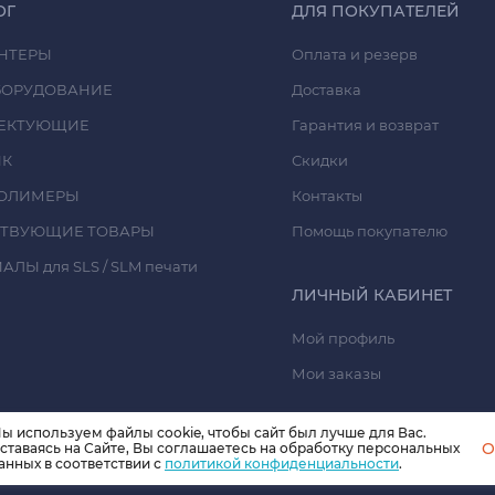
ОГ
ДЛЯ ПОКУПАТЕЛЕЙ
НТЕРЫ
Оплата и резерв
БОРУДОВАНИЕ
Доставка
ЕКТУЮЩИЕ
Гарантия и возврат
ИК
Скидки
ОЛИМЕРЫ
Контакты
СТВУЮЩИЕ ТОВАРЫ
Помощь покупателю
ЛЫ для SLS / SLM печати
ЛИЧНЫЙ КАБИНЕТ
Мой профиль
Мои заказы
ы используем файлы cookie, чтобы сайт был лучше для Вас.
O
ставаясь на Сайте, Вы соглашаетесь на обработку персональных
анных в соответствии с
политикой конфиденциальности
.