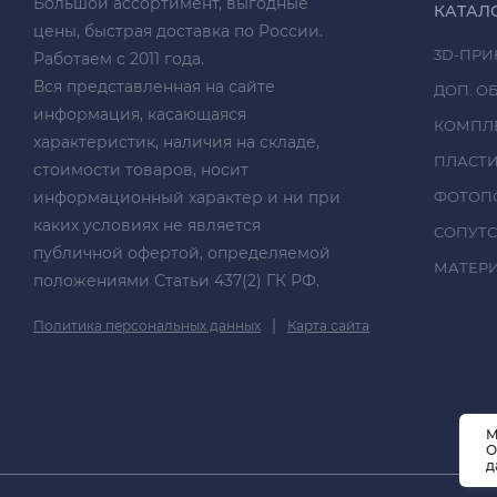
Большой ассортимент, выгодные
КАТАЛ
цены, быстрая доставка по России.
3D-ПРИ
Работаем с 2011 года.
Вся представленная на сайте
ДОП. О
информация, касающаяся
КОМПЛ
характеристик, наличия на складе,
ПЛАСТ
стоимости товаров, носит
информационный характер и ни при
ФОТОП
каких условиях не является
СОПУТ
публичной офертой, определяемой
МАТЕРИА
положениями Статьи 437(2) ГК РФ.
|
Политика персональных данных
Карта сайта
М
О
д